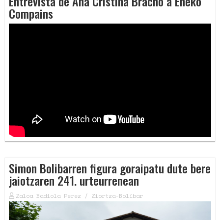
Entrevista de Ana Cristina Bracho a Eneko
Compains
Simon Bolibarren figura goraipatu dute bere
jaiotzaren 241. urteurrenean
Zaloa Badiola Perez / Ziortza-Bolibar