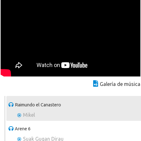
Galería de música
Raimundo el Canastero
Mikel
Arene 6
Suak Gugan Dirau