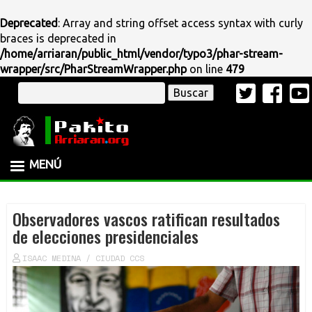
Deprecated
: Array and string offset access syntax with curly
braces is deprecated in
/home/arriaran/public_html/vendor/typo3/phar-stream-
wrapper/src/PharStreamWrapper.php
on line
479
Pasar
Buscar
al
contenido
principal
MENÚ
Observadores vascos ratifican resultados
de elecciones presidenciales
ISAAC MEDINA / CIUDAD CCS