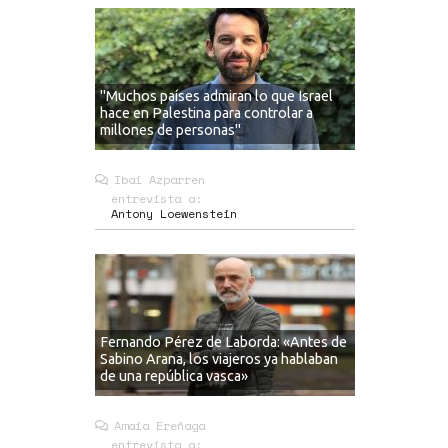
"Muchos países admiran lo que Israel
hace en Palestina para controlar a
millones de personas"
Ibai Azparren
entrevista a:
Antony Loewenstein
Fernando Pérez de Laborda: «Antes de
Sabino Arana, los viajeros ya hablaban
de una república vasca»
Amaia Ereñaga
entrevista a: