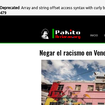
Deprecated
: Array and string offset access syntax with curly 
479
Pasar
al
contenido
principal
INICIO
Negar el racismo en Vene