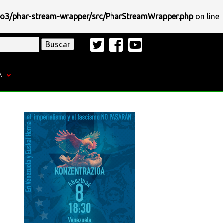
po3/phar-stream-wrapper/src/PharStreamWrapper.php
on line
A