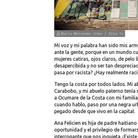
María Mercedes Cobo / Alba Tv
Mi voz y mi palabra han sido mis arm
ante la gente, porque en un mundo cu
mujeres catiras, ojos claros, de pelo 
desapercibida y no ser tan despreciad
pasa por racista? ¿Hay realmente rac
Tengo la costa por todos lados. Mi a
Carabobo, y mi abuelo paterno tenía 
a Ocumare de la Costa con mi familia
cuando hablo, paso por una negra ur
pegado desde que vivo en la capital.
Ana Felicien es hija de padre haitian
oportunidad y el privilegio de formars
interrogante que nos inquieta ¿Exist