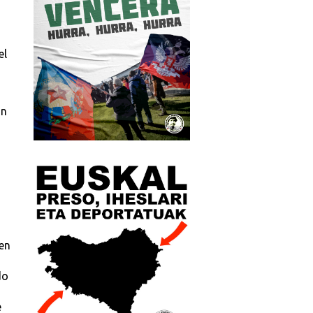
el
án
o
 en
do
e