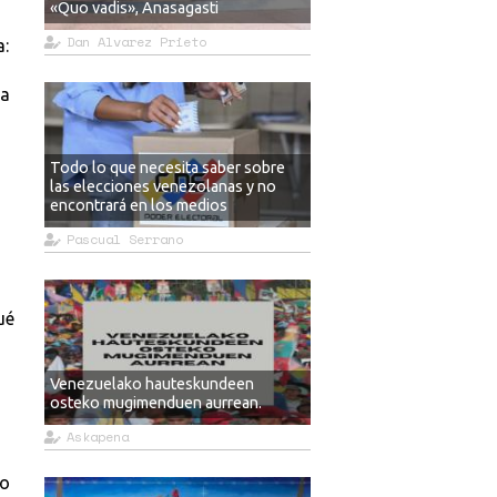
«Quo vadis», Anasagasti
Dan Alvarez Prieto
a:
va
Todo lo que necesita saber sobre
las elecciones venezolanas y no
encontrará en los medios
Pascual Serrano
ué
Venezuelako hauteskundeen
osteko mugimenduen aurrean.
Askapena
ro