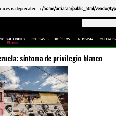
braces is deprecated in
/home/arriaran/public_html/vendor/ty
Buscar
BIOGRAFÍA PAKITO
NOTICIAS
ARTÍCULOS
ENTREVISTA
MULTIMEDI
zuela: síntoma de privilegio blanco