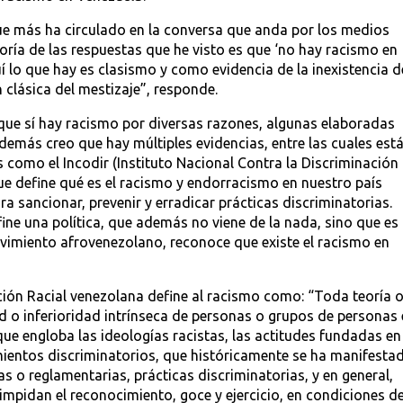
ue más ha circulado en la conversa que anda por los medios
yoría de las respuestas que he visto es que ‘no hay racismo en
 lo que hay es clasismo y como evidencia de la inexistencia d
 clásica del mestizaje”, responde.
 que sí hay racismo por diversas razones, algunas elaboradas
demás creo que hay múltiples evidencias, entre las cuales est
es como el Incodir (Instituto Nacional Contra la Discriminación
que define qué es el racismo y endorracismo en nuestro país
a sancionar, prevenir y erradicar prácticas discriminatorias.
ine una política, que además no viene de la nada, sino que es
ovimiento afrovenezolano, reconoce que existe el racismo en
ción Racial venezolana define al racismo como: “Toda teoría 
d o inferioridad intrínseca de personas o grupos de personas
 que engloba las ideologías racistas, las actitudes fundadas en
amientos discriminatorios, que históricamente se ha manifesta
as o reglamentarias, prácticas discriminatorias, y en general,
mpidan el reconocimiento, goce y ejercicio, en condiciones d