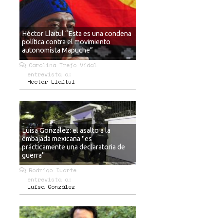
Héctor Llaitul “Esta es una condena
política contra el movimiento
autonomista Mapuche”
Carolina Trejo Vidal
entrevista a:
Héctor Llaitul
Luisa González: el asalto a la
embajada mexicana "es
prácticamente una declaratoria de
guerra"
Rodrigo Duarte
entrevista a:
Luisa González