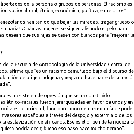
libertades de la persona o grupos de personas. El racismo es
 sociocultural, étnica, económica, política, entre otros”.
enezolanos han tenido que bajar las miradas, tragar grueso o
o su nariz? ¿Cuántas mujeres se siguen alisando el pelo para
ias desean que sus hijas se casen con blancos para “mejorar l
a?
a de la Escuela de Antropología de la Universidad Central de
cos, afirma que “es un racismo camuflado bajo el discurso de
población de origen indígena y negra no hace parte de la nació
ada”.
ismo es un sistema de opresión que se ha construido
cias étnico-raciales fueron jerarquizadas en favor de unos y en
cturó a esta sociedad, funcionó como una tecnología de poder
 invasores españoles a través del despojo y exterminio de los
y la esclavización de africanos. Ese es el origen de la riqueza d
ualquiera podría decir, bueno eso pasó hace mucho tiempo”.