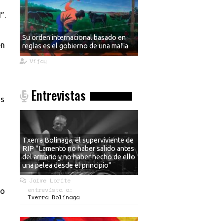
”.
Su orden internacional basado en
en
reglas es el gobierno de una mafia
Vijay
Entrevistas
os
Txerra Bolinaga, el superviviente de
RIP "Lamento no haber salido antes
del armario y no haber hecho de ello
una pelea desde el principio"
Jaime Lorite
entrevista a:
mo
Txerra Bolinaga