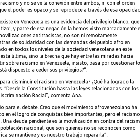
 racismo y no se ve la conexión entre ambos, ni con el orden
que el poder es opaco y se reproduce a través de esa opacidad
xiste en Venezuela es una evidencia del privilegio blanco, que
stizo’, y parte de esa negación la hemos visto marcadamente 
movilizaciones antirracistas, no son ni remotamente
tras de solidaridad con las demandas del pueblo afro en
o en todos los niveles de la sociedad venezolana en este
ta última, sino la brecha que hay entre las miradas hacia
tir sobre racismo en Venezuela, insisto, pasa por cuestionar l
está dispuesto a ceder sus privilegios?”.
ara disminuir el racismo en Venezuela? ¿Qué ha logrado la
. “Desde la Constitución hasta las leyes relacionadas con los
Discriminación Racial”, comenta Ana.
cio para el debate. Creo que el movimiento afrovenezolano ha
 en el logro de conquistas bien importantes, pero el racismo
 Una deuda pendiente es la movilización en contra del racis
a población nacional, que son quienes no se reconocen como
ica se mantiene y es nuestro trabajo repararla”.