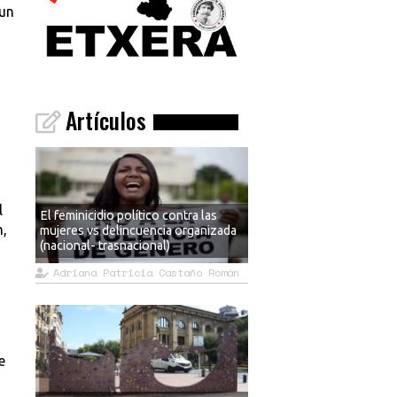
 un
a
Artículos
l
El feminicidio político contra las
n,
mujeres vs delincuencia organizada
(nacional- trasnacional)
Adriana Patricia Castaño Román
e