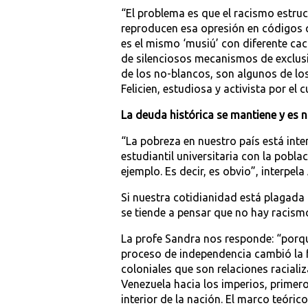
“El problema es que el racismo estru
reproducen esa opresión en códigos 
es el mismo ‘musiú’ con diferente cach
de silenciosos mecanismos de exclusi
de los no-blancos, son algunos de los
Felicien, estudiosa y activista por el 
La deuda histórica se mantiene y es n
“La pobreza en nuestro país está in
estudiantil universitaria con la pobl
ejemplo. Es decir, es obvio”, interpela
Si nuestra cotidianidad está plagada
se tiende a pensar que no hay racism
La profe Sandra nos responde: “porqu
proceso de independencia cambió la f
coloniales que son relaciones raciali
Venezuela hacia los imperios, primer
interior de la nación. El marco teóric