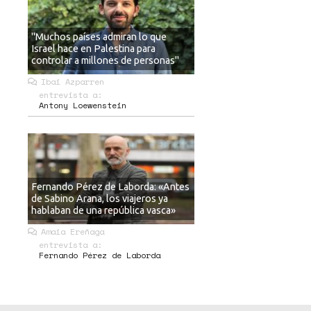
"Muchos países admiran lo que
Israel hace en Palestina para
controlar a millones de personas"
Ibai Azparren
entrevista a:
Antony Loewenstein
Fernando Pérez de Laborda: «Antes
de Sabino Arana, los viajeros ya
hablaban de una república vasca»
Amaia Ereñaga
entrevista a:
Fernando Pérez de Laborda