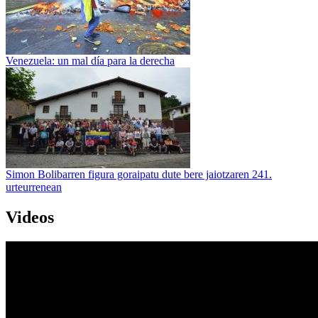
Venezuela: un mal día para la derecha
Simon Bolibarren figura goraipatu dute bere jaiotzaren 241.
urteurrenean
Videos