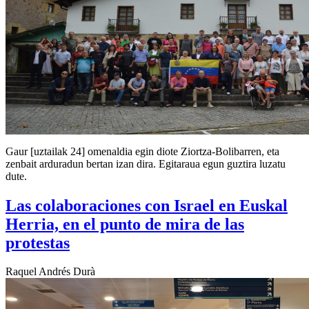
Gaur [uztailak 24] omenaldia egin diote Ziortza-Bolibarren, eta
zenbait arduradun bertan izan dira. Egitaraua egun guztira luzatu
dute.
Las colaboraciones con Israel en Euskal
Herria, en el punto de mira de las
protestas
Raquel Andrés Durà