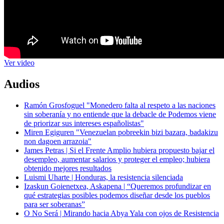
Ver video
Audios
Ramón Grosfoguel "Monedero falta al respeto a las naciones
sin soberanía y no entiende que la debacle de Podemos viene
de priorizar sus intereses españolistas"
Miren Egiguren "Venezuelan pobreekin bizi bazara, badakizu
non dagoen arrazoia"
James Petras | Si el Frente Amplio hubiera propuesto bajar el
desempleo, aumentar salarios y proteger el empleo; hubiera
obtenido mejores resultados
Luismi Uharte | Honduras, la resistencia silenciada
Izaskun Goienetxea, Askapena | “Queremos profundizar en
qué estrategias posibles podemos diseñar desde los pueblos
para ser soberanas”
O No Será | Mirando hacia Abya Yala con ojos de Resistencia