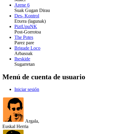
Arene 6
Suak Gugan Dirau
Des- Kontrol
Etxera (lagunak)
PiztUpuNK
Post-Gorrotoa
The Potes
Parez pare
Brigade Loco
Arbasoak
Iheskide
Sugarretan
Menú de cuenta de usuario
Iniciar sesión
Argala,
Euskal Herria