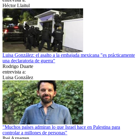
Héctor Llaitul
Luisa González: el asalto a la embajada mexicana "es prácticamente
una declaratoria de guerra"
Rodrigo Duarte
entrevista a:
Luisa González
"Muchos países admiran lo que Israel hace en Palestina para
controlar a millones de personas"
Ibai Azparren