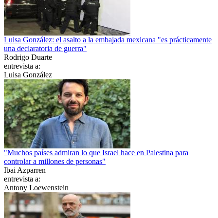
Luisa González: el asalto a la embajada mexicana "es prácticamente
una declaratoria de guerra"
Rodrigo Duarte
entrevista a:
Luisa González
"Muchos países admiran lo que Israel hace en Palestina para
controlar a millones de personas"
Ibai Azparren
entrevista a:
Antony Loewenstein