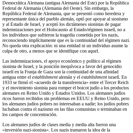
Democrática Alemana (antigua Alemania del Este) por la República
Federal de Alemania (Alemania del Oeste). Sin embargo, la
República Federal de Alemania, que se presentó como heredera y
representante única del pueblo alemán, optó por apoyar al sionismo
y al Estado de Israel, y aceptó los dictámenes sionistas de pagar
indemnizaciones por el Holocausto al Estado/régimen israelí, no a
los individuos que sufrieron la tragedia cometida por los nazis,
reconociendo implícitamente que es la continuidad del régimen nazi.
No queda otra explicación: ni una entidad ni un individuo asume la
culpa de otro, a menos que se identifique con aquel.
Las indemnizaciones, el apoyo económico y político al régimen
sionista de Israel, y la posición inequívoca a favor del genocidio
israelí en la Franja de Gaza son la continuidad de una afinidad
antigua entre el
establishment
alemán y el
establishment
israelí. En
1933 se firmó el «acuerdo de la transferencia» entre el Tercer Reich
y el movimiento sionista para romper el boicot judío a los productos
alemanes en Reino Unido y Estados Unidos. Los alemanes judíos
ricos fueron recibidos sin problemas en EEUU y Reino Unido, pero
los alemanes judíos pobres no interesaban a nadie; los judíos pobres
luchaban contra el nazismo en las filas comunistas o terminaban en
los campos de concentración.
Los alemanes judíos de clases media y media alta fueron una
«inversión nazi-sionista». Los nazis tramaron la idea de la