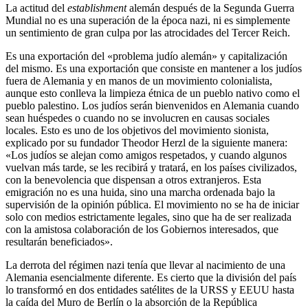
La actitud del
establishment
alemán después de la Segunda Guerra
Mundial no es una superación de la época nazi, ni es simplemente
un sentimiento de gran culpa por las atrocidades del Tercer Reich.
Es una exportación del «problema judío alemán» y capitalización
del mismo. Es una exportación que consiste en mantener a los judíos
fuera de Alemania y en manos de un movimiento colonialista,
aunque esto conlleva la limpieza étnica de un pueblo nativo como el
pueblo palestino. Los judíos serán bienvenidos en Alemania cuando
sean huéspedes o cuando no se involucren en causas sociales
locales. Esto es uno de los objetivos del movimiento sionista,
explicado por su fundador Theodor Herzl de la siguiente manera:
«Los judíos se alejan como amigos respetados, y cuando algunos
vuelvan más tarde, se les recibirá y tratará, en los países civilizados,
con la benevolencia que dispensan a otros extranjeros. Esta
emigración no es una huida, sino una marcha ordenada bajo la
supervisión de la opinión pública. El movimiento no se ha de iniciar
solo con medios estrictamente legales, sino que ha de ser realizada
con la amistosa colaboración de los Gobiernos interesados, que
resultarán beneficiados».
La derrota del régimen nazi tenía que llevar al nacimiento de una
Alemania esencialmente diferente. Es cierto que la división del país
lo transformó en dos entidades satélites de la URSS y EEUU hasta
la caída del Muro de Berlín o la absorción de la República