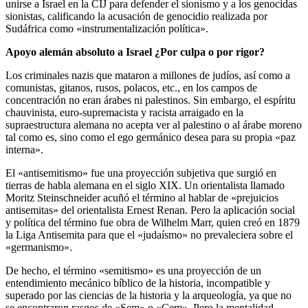
unirse a Israel en la CIJ para defender el sionismo y a los genocidas
sionistas, calificando la acusación de genocidio realizada por
Sudáfrica como «instrumentalización política».
Apoyo alemán absoluto a Israel ¿Por culpa o por rigor?
Los criminales nazis que mataron a millones de judíos, así como a
comunistas, gitanos, rusos, polacos, etc., en los campos de
concentración no eran árabes ni palestinos. Sin embargo, el espíritu
chauvinista, euro-supremacista y racista arraigado en la
supraestructura alemana no acepta ver al palestino o al árabe moreno
tal como es, sino como el ego germánico desea para su propia «paz
interna».
El «antisemitismo» fue una proyección subjetiva que surgió en
tierras de habla alemana en el siglo XIX. Un orientalista llamado
Moritz Steinschneider acuñó el término al hablar de «prejuicios
antisemitas» del orientalista Ernest Renan. Pero la aplicación social
y política del término fue obra de Wilhelm Marr, quien creó en 1879
la Liga Antisemita para que el «judaísmo» no prevaleciera sobre el
«germanismo».
De hecho, el término «semitismo» es una proyección de un
entendimiento mecánico bíblico de la historia, incompatible y
superado por las ciencias de la historia y la arqueología, ya que no
se encontraron rasgos de «Sem» o «Cem». Pero la mentalidad