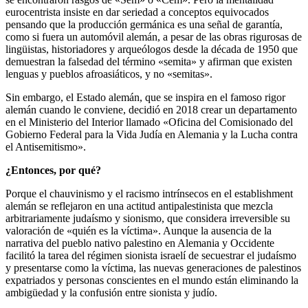
eurocentrista insiste en dar seriedad a conceptos equivocados
pensando que la producción germánica es una señal de garantía,
como si fuera un automóvil alemán, a pesar de las obras rigurosas de
lingüistas, historiadores y arqueólogos desde la década de 1950 que
demuestran la falsedad del término «semita» y afirman que existen
lenguas y pueblos afroasiáticos, y no «semitas».
Sin embargo, el Estado alemán, que se inspira en el famoso rigor
alemán cuando le conviene, decidió en 2018 crear un departamento
en el Ministerio del Interior llamado «Oficina del Comisionado del
Gobierno Federal para la Vida Judía en Alemania y la Lucha contra
el Antisemitismo».
¿Entonces, por qué?
Porque el chauvinismo y el racismo intrínsecos en el establishment
alemán se reflejaron en una actitud antipalestinista que mezcla
arbitrariamente judaísmo y sionismo, que considera irreversible su
valoración de «quién es la víctima». Aunque la ausencia de la
narrativa del pueblo nativo palestino en Alemania y Occidente
facilitó la tarea del régimen sionista israelí de secuestrar el judaísmo
y presentarse como la víctima, las nuevas generaciones de palestinos
expatriados y personas conscientes en el mundo están eliminando la
ambigüedad y la confusión entre sionista y judío.