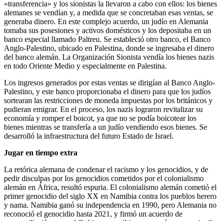
«transferencia» y los sionistas la llevaron a cabo con ellos: los bienes
alemanes se vendían y, a medida que se concretaban esas ventas, se
generaba dinero. En este complejo acuerdo, un judío en Alemania
tomaba sus posesiones y activos domésticos y los depositaba en un
banco especial llamado Paltreu. Se estableció otro banco, el Banco
Anglo-Palestino, ubicado en Palestina, donde se ingresaba el dinero
del banco alemán. La Organización Sionista vendía los bienes nazis
en todo Oriente Medio y especialmente en Palestina.
Los ingresos generados por estas ventas se dirigían al Banco Anglo-
Palestino, y este banco proporcionaba el dinero para que los judíos
sortearan las restricciones de moneda impuestas por los británicos y
pudieran emigrar. En el proceso, los nazis lograron revitalizar su
economía y romper el boicot, ya que no se podía boicotear los
bienes mientras se transfería a un judío vendiendo esos bienes. Se
desarrolló la infraestructura del futuro Estado de Israel.
Jugar en tiempo extra
La retórica alemana de condenar el racismo y los genocidios, y de
pedir disculpas por los genocidios cometidos por el colonialismo
alemán en África, resultó espuria. El colonialismo alemán cometió el
primer genocidio del siglo XX en Namibia contra los pueblos herero
y nama. Namibia ganó su independencia en 1990, pero Alemania no
reconoció el genocidio hasta 2021, y firmó un acuerdo de