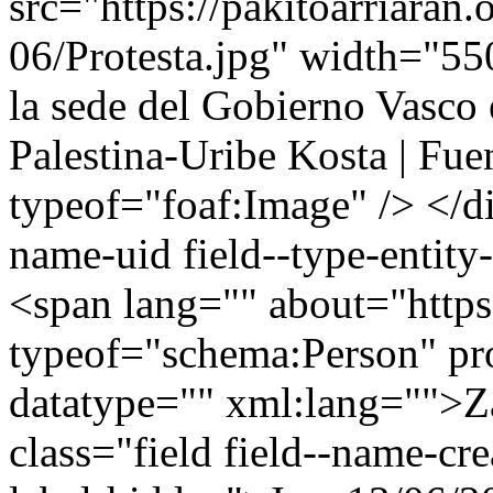
src="https://pakitoarriaran.o
06/Protesta.jpg" width="550
la sede del Gobierno Vasc
Palestina-Uribe Kosta | Fue
typeof="foaf:Image" /> </di
name-uid field--type-entity-
<span lang="" about="https:
typeof="schema:Person" p
datatype="" xml:lang="">
class="field field--name-cre