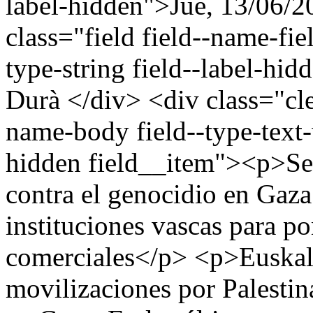
label-hidden">Jue, 13/06/2
class="field field--name-fiel
type-string field--label-hi
Durà </div> <div class="clea
name-body field--type-text-
hidden field__item"><p>Se 
contra el genocidio en Gaza
instituciones vascas para po
comerciales</p> <p>Euskal 
movilizaciones por Palestina