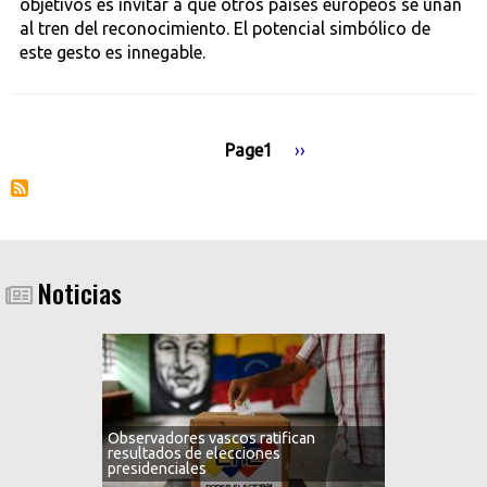
objetivos es invitar a que otros países europeos se unan
al tren del reconocimiento. El potencial simbólico de
este gesto es innegable.
Page1
Siguiente
››
Paginación
página
Noticias
Observadores vascos ratifican
resultados de elecciones
presidenciales