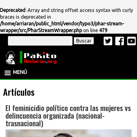
Deprecated
: Array and string offset access syntax with curly
braces is deprecated in
/home/arriaran/public_html/vendor/typo3/phar-stream-
wrapper/src/PharStreamWrapper.php
on line
479
Pasar
Buscar
al
contenido
principal
MENÚ
Artículos
El feminicidio político contra las mujeres vs
delincuencia organizada (nacional-
trasnacional)