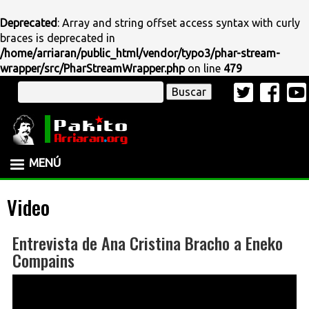
Deprecated
: Array and string offset access syntax with curly
braces is deprecated in
/home/arriaran/public_html/vendor/typo3/phar-stream-
wrapper/src/PharStreamWrapper.php
on line
479
Pasar
Buscar
al
contenido
principal
MENÚ
Video
Entrevista de Ana Cristina Bracho a Eneko
Compains