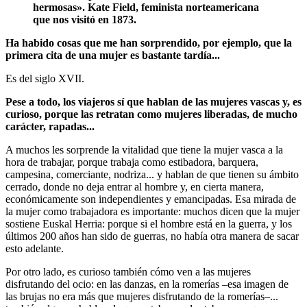
hermosas». Kate Field, feminista norteamericana
que nos visitó en 1873.
Ha habido cosas que me han sorprendido, por ejemplo, que la
primera cita de una mujer es bastante tardía...
Es del siglo XVII.
Pese a todo, los viajeros sí que hablan de las mujeres vascas y, es
curioso, porque las retratan como mujeres liberadas, de mucho
carácter, rapadas...
A muchos les sorprende la vitalidad que tiene la mujer vasca a la
hora de trabajar, porque trabaja como estibadora, barquera,
campesina, comerciante, nodriza... y hablan de que tienen su ámbito
cerrado, donde no deja entrar al hombre y, en cierta manera,
económicamente son independientes y emancipadas. Esa mirada de
la mujer como trabajadora es importante: muchos dicen que la mujer
sostiene Euskal Herria: porque si el hombre está en la guerra, y los
últimos 200 años han sido de guerras, no había otra manera de sacar
esto adelante.
Por otro lado, es curioso también cómo ven a las mujeres
disfrutando del ocio: en las danzas, en la romerías –esa imagen de
las brujas no era más que mujeres disfrutando de la romerías–...