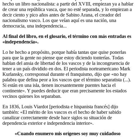
hecho un libro nacionalista: a partir del XVIII, empiezan ya a hablar
de crear una república vasca, que no esté separada, y lo empiezan a
decir ciento y pico años antes de Sabino Arana, el creador del
nacionalismo vasco. Los que veían aquí es una nación, una
democracia, una independencia...
Al final del libro, en el glosario, el término con más entradas es
«independencia».
Lo he hecho a propósito, porque había tantas que quise ponerlas
para que la gente no piense que estoy diciendo tonterías. Todas
hablan del ansia de libertad de los vascos y de la incongruencia de
tener a un país dividido en dos. El periodista norteamericano Mark
Kurlansky, corresponsal durante el franquismo, dijo que «no hay
palabra que defina peor a los vascos que el término separatista (...).
Si están en una isla, tienen incesantemente puentes hacia el
continente». Y puedes deducir que eran precisamente los estados
vecinos quienes los separaban.
En 1836, Louis Viardot [periodista e hispanista francés] dijo
también: «El mérito de los vascos es el hecho de haber sabido
canalizar correctamente desde hace siglos su situación de
dependencia exterior e independencia interior».
«Cuando enumero mis orígenes soy muy cuidadoso