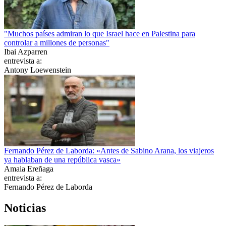
"Muchos países admiran lo que Israel hace en Palestina para
controlar a millones de personas"
Ibai Azparren
entrevista a:
Antony Loewenstein
Fernando Pérez de Laborda: «Antes de Sabino Arana, los viajeros
ya hablaban de una república vasca»
Amaia Ereñaga
entrevista a:
Fernando Pérez de Laborda
Noticias