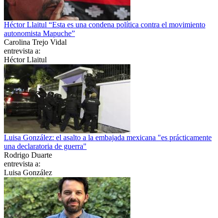
Héctor Llaitul “Esta es una condena política contra el movimiento
autonomista Mapuche”
Carolina Trejo Vidal
entrevista a:
Héctor Llaitul
Luisa González: el asalto a la embajada mexicana "es prácticamente
una declaratoria de guerra"
Rodrigo Duarte
entrevista a:
Luisa González