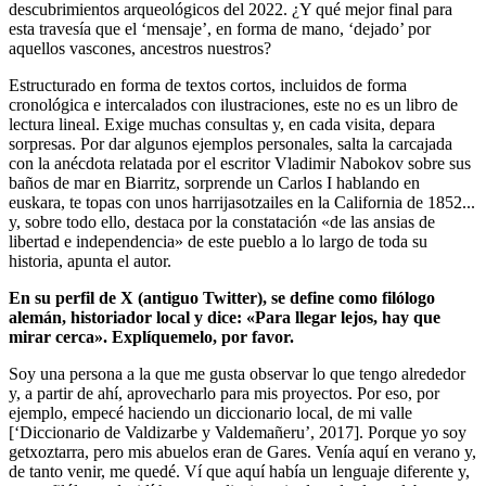
descubrimientos arqueológicos del 2022. ¿Y qué mejor final para
esta travesía que el ‘mensaje’, en forma de mano, ‘dejado’ por
aquellos vascones, ancestros nuestros?
Estructurado en forma de textos cortos, incluidos de forma
cronológica e intercalados con ilustraciones, este no es un libro de
lectura lineal. Exige muchas consultas y, en cada visita, depara
sorpresas. Por dar algunos ejemplos personales, salta la carcajada
con la anécdota relatada por el escritor Vladimir Nabokov sobre sus
baños de mar en Biarritz, sorprende un Carlos I hablando en
euskara, te topas con unos harrijasotzailes en la California de 1852...
y, sobre todo ello, destaca por la constatación «de las ansias de
libertad e independencia» de este pueblo a lo largo de toda su
historia, apunta el autor.
En su perfil de X (antiguo Twitter), se define como filólogo
alemán, historiador local y dice: «Para llegar lejos, hay que
mirar cerca». Explíquemelo, por favor.
Soy una persona a la que me gusta observar lo que tengo alrededor
y, a partir de ahí, aprovecharlo para mis proyectos. Por eso, por
ejemplo, empecé haciendo un diccionario local, de mi valle
[‘Diccionario de Valdizarbe y Valdemañeru’, 2017]. Porque yo soy
getxoztarra, pero mis abuelos eran de Gares. Venía aquí en verano y,
de tanto venir, me quedé. Ví que aquí había un lenguaje diferente y,