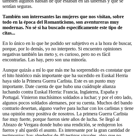
también algunos hablan de que estaban en las tabernas y que se
sentían seguras.
También son interesantes las mujeres que nos visitan, sobre
todo en la época del Romanticismo, son aventureras muy
modernas. No sé si ha buscado específicamente este tipo de
citas...
En lo único en lo que he podido ser subjetivo es a la hora de buscar,
porque, por lo demás, yo no interpreto. Si encuentro opiniones
negativas también las meto y, es curioso, pero no es fácil
encontrarlas. Las hay, pero son una minoría.
Aunque quizás a mí lo que más me ha sorprendido es constatar que
el hito histórico más importante que ha sucedido en Euskal Herria
haya sido la Primera Guerra Carlista. Este es un punto muy
importante. Date cuenta de que hubo una cuádruple alianza
luchando contra Euskal Herria: Francia, Inglaterra, España y
Portugal. Vinieron muchísimos soldados a luchar; y por el otro lado,
algunos pocos soldados alemanes, por su cuenta. Muchos del bando
contrario desertan, alguno vuelve para luchar con los carlistas y tiene
una opinión muy positiva de nosotros. La primera Guerra Carlista
fue muy fuerte, porque fueron siete años de lucha. Se llegó al
Abrazo de Vergara donde hubo una rendición, se redujeron los
fueros y ahí quedó el asunto. Es interesante por la gran cantidad de
testimonios: hay alrededor de 40 testigos visuales, algo que no