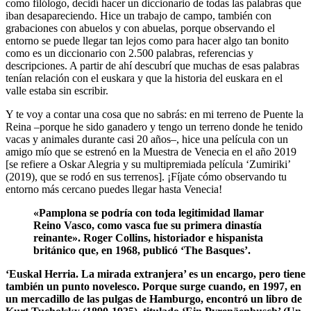
como filólogo, decidí hacer un diccionario de todas las palabras que
iban desapareciendo. Hice un trabajo de campo, también con
grabaciones con abuelos y con abuelas, porque observando el
entorno se puede llegar tan lejos como para hacer algo tan bonito
como es un diccionario con 2.500 palabras, referencias y
descripciones. A partir de ahí descubrí que muchas de esas palabras
tenían relación con el euskara y que la historia del euskara en el
valle estaba sin escribir.
Y te voy a contar una cosa que no sabrás: en mi terreno de Puente la
Reina –porque he sido ganadero y tengo un terreno donde he tenido
vacas y animales durante casi 20 años–, hice una película con un
amigo mío que se estrenó en la Muestra de Venecia en el año 2019
[se refiere a Oskar Alegria y su multipremiada película ‘Zumiriki’
(2019), que se rodó en sus terrenos]. ¡Fíjate cómo observando tu
entorno más cercano puedes llegar hasta Venecia!
«Pamplona se podría con toda legitimidad llamar
Reino Vasco, como vasca fue su primera dinastía
reinante». Roger Collins, historiador e hispanista
británico que, en 1968, publicó ‘The Basques’.
‘Euskal Herria. La mirada extranjera’ es un encargo, pero tiene
también un punto novelesco. Porque surge cuando, en 1997, en
un mercadillo de las pulgas de Hamburgo, encontró un libro de