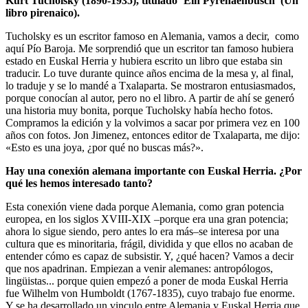
Kurt Tucholsky (1890-1935), titulado ‘Ein Pyrenäenbusch’ (Un
libro pirenaico).
Tucholsky es un escritor famoso en Alemania, vamos a decir, como
aquí Pío Baroja. Me sorprendió que un escritor tan famoso hubiera
estado en Euskal Herria y hubiera escrito un libro que estaba sin
traducir. Lo tuve durante quince años encima de la mesa y, al final,
lo traduje y se lo mandé a Txalaparta. Se mostraron entusiasmados,
porque conocían al autor, pero no el libro. A partir de ahí se generó
una historia muy bonita, porque Tucholsky había hecho fotos.
Compramos la edición y la volvimos a sacar por primera vez en 100
años con fotos. Jon Jimenez, entonces editor de Txalaparta, me dijo:
«Esto es una joya, ¿por qué no buscas más?».
Hay una conexión alemana importante con Euskal Herria. ¿Por
qué les hemos interesado tanto?
Esta conexión viene dada porque Alemania, como gran potencia
europea, en los siglos XVIII-XIX –porque era una gran potencia;
ahora lo sigue siendo, pero antes lo era más–se interesa por una
cultura que es minoritaria, frágil, dividida y que ellos no acaban de
entender cómo es capaz de subsistir. Y, ¿qué hacen? Vamos a decir
que nos apadrinan. Empiezan a venir alemanes: antropólogos,
lingüistas... porque quien empezó a poner de moda Euskal Herria
fue Wilhelm von Humboldt (1767-1835), cuyo trabajo fue enorme.
Y se ha desarrollado un vinculo entre Alemania y Euskal Herria que,