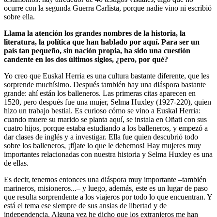
ocurre con la segunda Guerra Carlista, porque nadie vino ni escribió
sobre ella.
Llama la atención los grandes nombres de la historia, la
literatura, la política que han hablado por aquí. Para ser un
país tan pequeño, sin nación propia, ha sido una cuestión
candente en los dos últimos siglos, ¿pero, por qué?
Yo creo que Euskal Herria es una cultura bastante diferente, que les
sorprende muchísimo. Después también hay una diáspora bastante
grande: ahí están los balleneros. Las primeras citas aparecen en
1520, pero después fue una mujer, Selma Huxley (1927-220), quien
hizo un trabajo bestial. Es curioso cómo se vino a Euskal Herria:
cuando muere su marido se planta aquí, se instala en Oñati con sus
cuatro hijos, porque estaba estudiando a los balleneros, y empezó a
dar clases de inglés y a investigar. Ella fue quien descubrió todo
sobre los balleneros, ¡fíjate lo que le debemos! Hay mujeres muy
importantes relacionadas con nuestra historia y Selma Huxley es una
de ellas.
Es decir, tenemos entonces una diáspora muy importante –también
marineros, misioneros...– y luego, además, este es un lugar de paso
que resulta sorprendente a los viajeros por todo lo que encuentran. Y
está el tema ese siempre de sus ansias de libertad y de
independencia. Alguna vez he dicho que los extranjeros me han