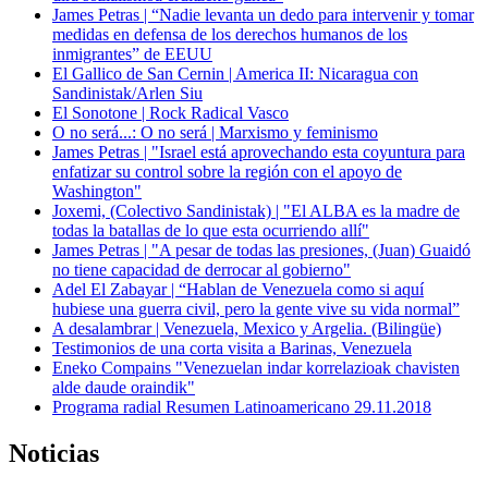
James Petras | “Nadie levanta un dedo para intervenir y tomar
medidas en defensa de los derechos humanos de los
inmigrantes” de EEUU
El Gallico de San Cernin | America II: Nicaragua con
Sandinistak/Arlen Siu
El Sonotone | Rock Radical Vasco
O no será...: O no será | Marxismo y feminismo
James Petras | "Israel está aprovechando esta coyuntura para
enfatizar su control sobre la región con el apoyo de
Washington"
Joxemi, (Colectivo Sandinistak) | "El ALBA es la madre de
todas la batallas de lo que esta ocurriendo allí"
James Petras | "A pesar de todas las presiones, (Juan) Guaidó
no tiene capacidad de derrocar al gobierno"
Adel El Zabayar | “Hablan de Venezuela como si aquí
hubiese una guerra civil, pero la gente vive su vida normal”
A desalambrar | Venezuela, Mexico y Argelia. (Bilingüe)
Testimonios de una corta visita a Barinas, Venezuela
Eneko Compains "Venezuelan indar korrelazioak chavisten
alde daude oraindik"
Programa radial Resumen Latinoamericano 29.11.2018
Noticias