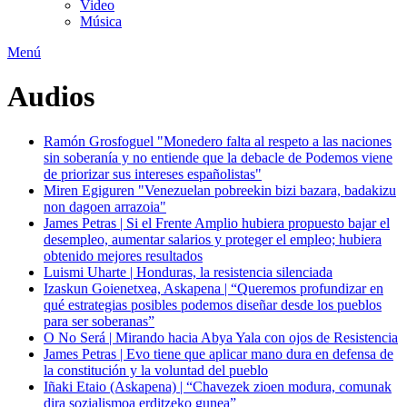
Video
Música
Menú
Audios
Ramón Grosfoguel "Monedero falta al respeto a las naciones
sin soberanía y no entiende que la debacle de Podemos viene
de priorizar sus intereses españolistas"
Miren Egiguren "Venezuelan pobreekin bizi bazara, badakizu
non dagoen arrazoia"
James Petras | Si el Frente Amplio hubiera propuesto bajar el
desempleo, aumentar salarios y proteger el empleo; hubiera
obtenido mejores resultados
Luismi Uharte | Honduras, la resistencia silenciada
Izaskun Goienetxea, Askapena | “Queremos profundizar en
qué estrategias posibles podemos diseñar desde los pueblos
para ser soberanas”
O No Será | Mirando hacia Abya Yala con ojos de Resistencia
James Petras | Evo tiene que aplicar mano dura en defensa de
la constitución y la voluntad del pueblo
Iñaki Etaio (Askapena) | “Chavezek zioen modura, comunak
dira sozialismoa erditzeko gunea”