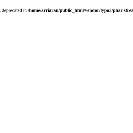
is deprecated in
/home/arriaran/public_html/vendor/typo3/phar-st