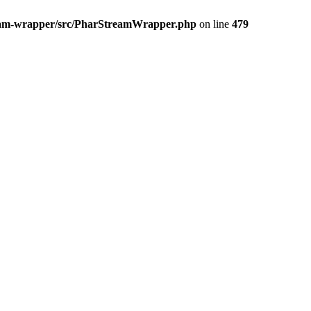
ream-wrapper/src/PharStreamWrapper.php
on line
479