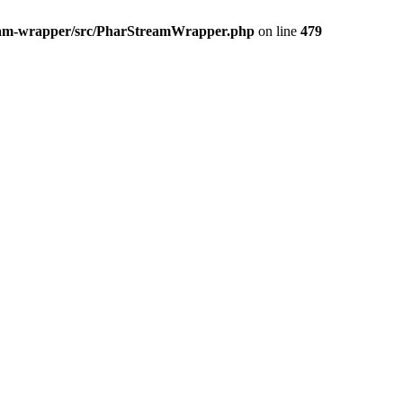
ream-wrapper/src/PharStreamWrapper.php
on line
479