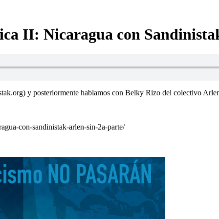
ica II: Nicaragua con Sandinista
ak.org) y posteriormente hablamos con Belky Rizo del colectivo Arlen S
ragua-con-sandinistak-arlen-sin-2a-parte/