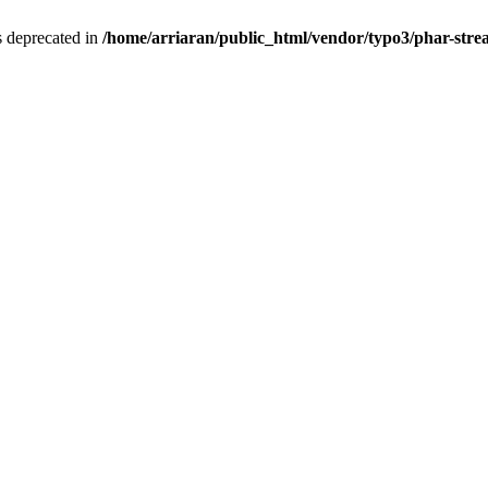
is deprecated in
/home/arriaran/public_html/vendor/typo3/phar-st