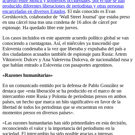
acuerdo entre Moscú y gobiernos occidentales, por el que se han
producido diferentes liberaciones de periodistas y otras personas
encarceladas en diversos Estados
. El más conocido es Evan
Gershkovich, colaborador de ‘Wall Street Journal’ que estaba preso
en una cárcel rusa tras una condena de 16 años de cárcel por
espionaje. Ha quedado libre este jueves.
Los casos incluidos en este aparente acuerdo político global se van
conociendo a cuentagotas. Así, el miércoles ya trascendió que
Eslovenia condenaba a la vez que liberaba y expulsaba del país a
dos ciudadanos acusados también de espionaje para Rusia: Artem
Viktorovic Dulcev y Ana Valerevna Dulceva, de nacionalidad rusa y
que habían entrado a Eslovenia con pasaportes argentinos.
«Razones humanitarias»
En un comunicado emitido por la defensa de Pablo González se
destaca que «esta liberación se ha producido en el marco de un
intercambio entre Rusia y Polonia de periodistas presos en ambos
países, un hecho que marca un hito significativo en favor de la
libertad de todos los periodistas que se encuentran en estos
momentos presos en diversos países».
«Las razones humanitarias han sido primordiales en esta decisión,
reconociendo el valor y la importancia del periodismo en la
sociedad. El intercambio ha sido posible gracias a intensas