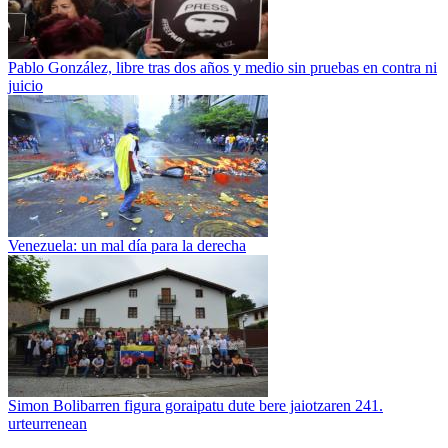
Pablo González, libre tras dos años y medio sin pruebas en contra ni
juicio
Venezuela: un mal día para la derecha
Simon Bolibarren figura goraipatu dute bere jaiotzaren 241.
urteurrenean