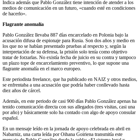
Indica además que Pablo González tiene intención de atender a los
medios de comunicación en un futuro, «cuando esté en condiciones
de hacerlo».
Flagrante anomalía
Pablo González llevaba 887 días encarcelado en Polonia bajo la
acusación difusa de espionaje para Rusia. Son dos años y medio en
los que no se habían presentado pruebas al respecto y, según la
interpretación de su defensa, la prisión solo tenía como objetivo
tratar de forzarlas. No existía fecha de juicio en su contra y tampoco
un plazo tope de encarcelamiento preventivo, lo que supone una
flagrante anomalía en el marco europeo.
Este periodista freelance, que ha publicado en NAIZ y otros medios,
se enfrentaba a una acusación que podría haber conllevado hasta
diez años de cárcel.
Además, en este periodo de casi 900 días Pablo González apenas ha
tenido comunicación directa con sus allegados (tres visitas, casi una
por año) y básicamente solo ha contado con algo de apoyo consular
español.
En un mensaje leído en la jornada de apoyo celebrada en abril en
Nabarniz, una carta leída por Oihana Goiriena transmitía este
mensaje de Pablo González desde la celda: «El sistema legal y