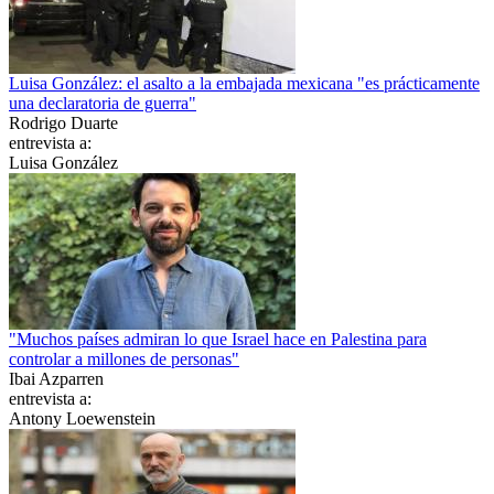
Luisa González: el asalto a la embajada mexicana "es prácticamente
una declaratoria de guerra"
Rodrigo Duarte
entrevista a:
Luisa González
"Muchos países admiran lo que Israel hace en Palestina para
controlar a millones de personas"
Ibai Azparren
entrevista a:
Antony Loewenstein