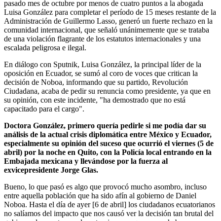
pasado mes de octubre por menos de cuatro puntos a la abogada
Luisa González para completar el período de 15 meses restante de la
Administración de Guillermo Lasso, generó un fuerte rechazo en la
comunidad internacional, que señaló unánimemente que se trataba
de una violación flagrante de los estatutos internacionales y una
escalada peligrosa e ilegal.
En diálogo con Sputnik, Luisa González, la principal líder de la
oposición en Ecuador, se sumó al coro de voces que critican la
decisión de Noboa, informando que su partido, Revolución
Ciudadana, acaba de pedir su renuncia como presidente, ya que en
su opinión, con este incidente, "ha demostrado que no está
capacitado para el cargo".
Doctora González, primero quería pedirle si me podía dar su
análisis de la actual crisis diplomática entre México y Ecuador,
especialmente su opinión del suceso que ocurrió el viernes (5 de
abril) por la noche en Quito, con la Policía local entrando en la
Embajada mexicana y llevándose por la fuerza al
exvicepresidente Jorge Glas.
Bueno, lo que pasó es algo que provocó mucho asombro, incluso
entre aquella población que ha sido afín al gobierno de Daniel
Noboa. Hasta el día de ayer [6 de abril] los ciudadanos ecuatorianos
no salíamos del impacto que nos causó ver la decisión tan brutal del