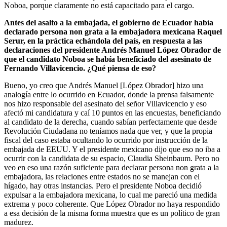
Noboa, porque claramente no está capacitado para el cargo.
Antes del asalto a la embajada, el gobierno de Ecuador había
declarado persona non grata a la embajadora mexicana Raquel
Serur, en la práctica echándola del país, en respuesta a las
declaraciones del presidente Andrés Manuel López Obrador de
que el candidato Noboa se había beneficiado del asesinato de
Fernando Villavicencio. ¿Qué piensa de eso?
Bueno, yo creo que Andrés Manuel [López Obrador] hizo una
analogía entre lo ocurrido en Ecuador, donde la prensa falsamente
nos hizo responsable del asesinato del señor Villavicencio y eso
afectó mi candidatura y caí 10 puntos en las encuestas, beneficiando
al candidato de la derecha, cuando sabían perfectamente que desde
Revolución Ciudadana no teníamos nada que ver, y que la propia
fiscal del caso estaba ocultando lo ocurrido por instrucción de la
embajada de EEUU. Y el presidente mexicano dijo que eso no iba a
ocurrir con la candidata de su espacio, Claudia Sheinbaum. Pero no
veo en eso una razón suficiente para declarar persona non grata a la
embajadora, las relaciones entre estados no se manejan con el
hígado, hay otras instancias. Pero el presidente Noboa decidió
expulsar a la embajadora mexicana, lo cual me pareció una medida
extrema y poco coherente. Que López Obrador no haya respondido
a esa decisión de la misma forma muestra que es un político de gran
madurez.