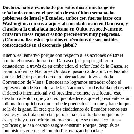
Doctora, habrá escuchado por estos días a mucha gente
señalando como en el período de esta última semana, los
gobiernos de Israel y Ecuador, ambos con fuertes lazos con
Washington, con sus ataques al consulado iraní en Damasco, y
el asalto a la embajada mexicana en Quito, respectivamente,
cruzaron líneas rojas creando precedentes muy peligrosos.
¿Cómo analiza estos episodios en términos de sus posibles
consecuencias en el escenario global?
Bueno, es llamativo porque con respecto a las acciones de Israel
[contra el consulado iraní en Damasco], el propio gobierno
ecuatoriano, a través de su embajador, el señor José de la Gasca, se
pronunció en las Naciones Unidas el pasado 2 de abril, declarando
que se debe respetar el derecho internacional, invocando la
Convención de Viena. Entonces no logramos entender cómo el
representante de Ecuador ante las Naciones Unidas habla del respeto
al derecho internacional y el presidente comete esta locura, este
desatino absoluto que yo creo que obedece a que el presidente es un
millonario caprichoso que nadie le puede decir no que y hace lo que
se le da la gana. Él cree que los ciudadanos de Ecuador somos sus
peones y nos trata como tal, pero se ha encontrado con que no es
así, que hay un concierto internacional que se maneja con unas
políticas que han costado sangre construir. Porque, después de
muchísimas guerras, el mundo fue avanzando hacia el