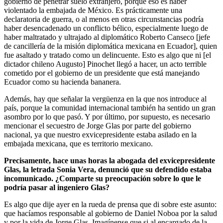
gobierno de penetrar suelo extranjero, porque eso es haber
violentado la embajada de México. Es prácticamente una
declaratoria de guerra, o al menos en otras circunstancias podría
haber desencadenado un conflicto bélico, especialmente luego de
haber maltratado y ultrajado al diplomático Roberto Canseco [jefe
de cancillería de la misión diplomática mexicana en Ecuador], quien
fue asaltado y tratado como un delincuente. Esto es algo que ni [el
dictador chileno Augusto] Pinochet llegó a hacer, un acto terrible
cometido por el gobierno de un presidente que está manejando
Ecuador como su hacienda bananera.
Además, hay que señalar la vergüenza en la que nos introduce al
país, porque la comunidad internacional también ha sentido un gran
asombro por lo que pasó. Y por último, por supuesto, es necesario
mencionar el secuestro de Jorge Glas por parte del gobierno
nacional, ya que nuestro exvicepresidente estaba asilado en la
embajada mexicana, que es territorio mexicano.
Precisamente, hace unas horas la abogada del exvicepresidente
Glas, la letrada Sonia Vera, denunció que su defendido estaba
incomunicado. ¿Comparte su preocupación sobre lo que le
podría pasar al ingeniero Glas?
Es algo que dije ayer en la rueda de prensa que di sobre este asunto:
que hacíamos responsable al gobierno de Daniel Noboa por la salud
y por la vida de Jorge Glas. Imagínense que si al encargado de la