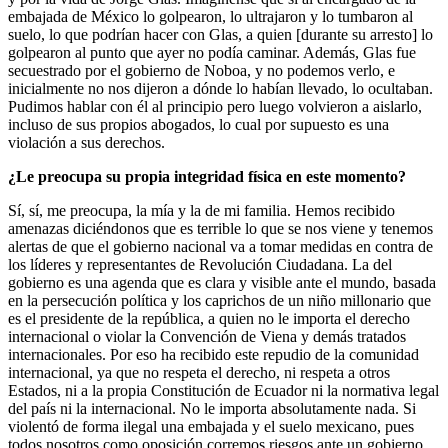
embajada de México lo golpearon, lo ultrajaron y lo tumbaron al
suelo, lo que podrían hacer con Glas, a quien [durante su arresto] lo
golpearon al punto que ayer no podía caminar. Además, Glas fue
secuestrado por el gobierno de Noboa, y no podemos verlo, e
inicialmente no nos dijeron a dónde lo habían llevado, lo ocultaban.
Pudimos hablar con él al principio pero luego volvieron a aislarlo,
incluso de sus propios abogados, lo cual por supuesto es una
violación a sus derechos.
¿Le preocupa su propia integridad física en este momento?
Sí, sí, me preocupa, la mía y la de mi familia. Hemos recibido
amenazas diciéndonos que es terrible lo que se nos viene y tenemos
alertas de que el gobierno nacional va a tomar medidas en contra de
los líderes y representantes de Revolución Ciudadana. La del
gobierno es una agenda que es clara y visible ante el mundo, basada
en la persecución política y los caprichos de un niño millonario que
es el presidente de la república, a quien no le importa el derecho
internacional o violar la Convención de Viena y demás tratados
internacionales. Por eso ha recibido este repudio de la comunidad
internacional, ya que no respeta el derecho, ni respeta a otros
Estados, ni a la propia Constitución de Ecuador ni la normativa legal
del país ni la internacional. No le importa absolutamente nada. Si
violentó de forma ilegal una embajada y el suelo mexicano, pues
todos nosotros como oposición corremos riesgos ante un gobierno