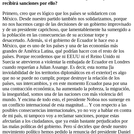
recibirá sanciones por ello?
Primero, creo que es lógico que los países se solidaricen con
México. Desde nuestro partido también nos solidarizamos, porque
no nos hacemos cargo de las decisiones de un gobierno improvisado
y de un presidente caprichoso, que lamentablemente ha sumergido a
la población en las consecuencias de su accionar torpe y
desacertado. Además, si el gobierno de Ecuador le hace eso a
México, que es uno de los países y una de las economías más
grandes de América Latina, qué podrían hacer con el resto de los
países. Porque recordemos que ni EEUU ni el Reino Unido ni
Suecia se atrevieron a violentar la embajada de Ecuador en Londres
cuando requerían a Julian Assange. Es decir, esta norma [la
inviolabilidad de los territorios diplomáticos en el exterior] es algo
que no se puede no cumplir, porque destruye la relación de los
países, sus intercambios, y en este momento Ecuador pasa por una
una contracción económica, ha aumentado la pobreza, la migración,
la inseguridad, somos una de las naciones con más violencia del
mundo. Y encima de todo esto, el presidente Noboa nos sumerge en
un conflicto internacional de esta magnitud… Y con respecto a las
posibles consecuencias internacionales, yo no voy a hablar en contra
de mi país, ni tampoco voy a reclamar sanciones, porque estas
afectarían a los ciudadanos, que ya están bastante perjudicados por
las malas políticas del gobierno. Pero sí decirles que desde nuestro
movimiento político hemos pedido la renuncia del presidente Daniel