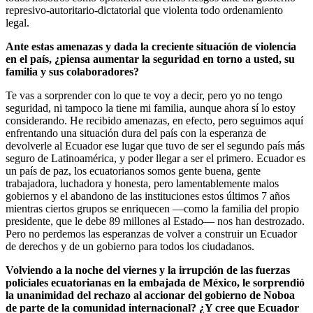
represivo-autoritario-dictatorial que violenta todo ordenamiento ​​​​​​
legal.
Ante estas amenazas y dada la creciente situación de violencia
en el país, ¿piensa aumentar la seguridad en torno a usted, su
familia y sus colaboradores?
Te vas a sorprender con lo que te voy a decir, pero yo no tengo
seguridad, ni tampoco la tiene mi familia, aunque ahora sí lo estoy
considerando. He recibido amenazas, en efecto, pero seguimos aquí
enfrentando una situación dura del país con la esperanza de
devolverle al Ecuador ese lugar que tuvo de ser el segundo país más
seguro de Latinoamérica, y poder llegar a ser el primero. Ecuador es
un país de paz, los ecuatorianos somos gente buena, gente
trabajadora, luchadora y honesta, pero lamentablemente malos
gobiernos y el abandono de las instituciones estos últimos 7 años
mientras ciertos grupos se enriquecen —como la familia del propio
presidente, que le debe 89 millones al Estado— nos han destrozado.
Pero no perdemos las esperanzas de volver a construir un Ecuador
de derechos y de un gobierno para todos los ciudadanos.
Volviendo a la noche del viernes y la irrupción de las fuerzas
policiales ecuatorianas en la embajada de México, le sorprendió
la unanimidad del rechazo al accionar del gobierno de Noboa
de parte de la comunidad internacional? ¿Y cree que Ecuador