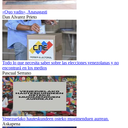
«Quo vadis», Anasagasti
Dan Alvarez Prieto
Todo lo que necesita saber sobre las elecciones venezolanas y no
encontrará en los medios
Pascual Serrano
Venezuelako hauteskundeen osteko mugimenduen aurrean.
Askapena