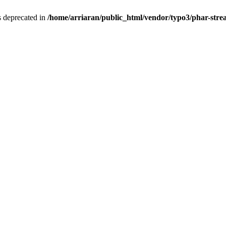
is deprecated in
/home/arriaran/public_html/vendor/typo3/phar-st