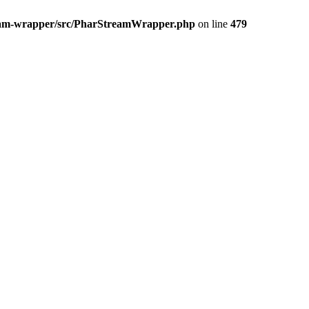
ream-wrapper/src/PharStreamWrapper.php
on line
479