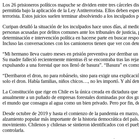
Los 26 prisioneros políticos mapuche se dividen entre tres cárceles d
permitida bajo la aplicación de la Ley Antiterrorista. Ellos deben espe
terrorista. Estos juicios suelen terminar absolviendo a los inculpados po
Curipan detalló la situación de los inculpados hace unos días, al med
personas acusadas por delitos comunes ante los tribunales de justicia,
determinación e intervención política en hacerse parte en buscar respo
Incluso las conversaciones con los camioneros tienen que ver con dete
“Mi hermano lleva cuatro meses en prisión preventiva por derribar u
Su madre falleció recientemente mientras él se encontraba tras las reja
expulsando a una forestal que nos llenó de basura”. “Basura” es como 
“Derribaron el dron, no para robárselo, sino para exigir una explica
solo el dron. Había familias, niños chicos…, no les importó. Y ahí de
La Constitución que rige en Chile es la única creada en dictadura que
anualmente a un puñado de empresas forestales dominadas por dos gran
el mundo que consagra al agua como un bien privado. Pero por fin, de
Desde octubre de 2019 y hasta el comienzo de la pandemia en marzo, mi
alzamiento popular más importante de la historia democrática del país
movimiento. Chilenos y chilenas se sintieron identificados con el puebl
controlarla.