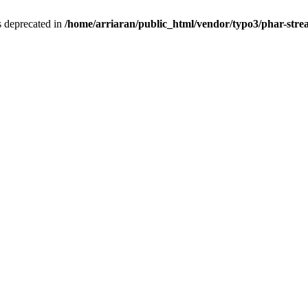
is deprecated in
/home/arriaran/public_html/vendor/typo3/phar-st