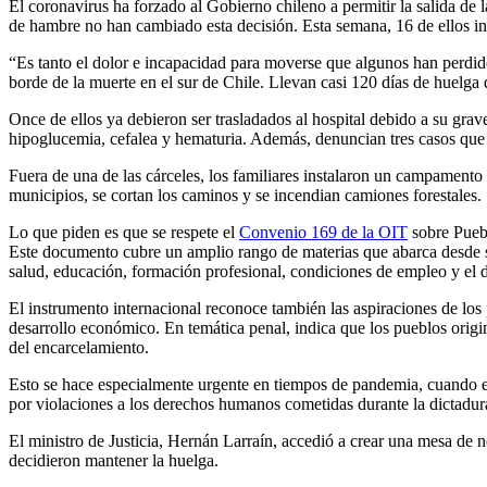
El coronavirus ha forzado al Gobierno chileno a permitir la salida de 
de hambre no han cambiado esta decisión. Esta semana, 16 de ellos ini
“Es tanto el dolor e incapacidad para moverse que algunos han perdid
borde de la muerte en el sur de Chile. Llevan casi 120 días de huelga
Once de ellos ya debieron ser trasladados al hospital debido a su grav
hipoglucemia, cefalea y hematuria. Además, denuncian tres casos que 
Fuera de una de las cárceles, los familiares instalaron un campamento 
municipios, se cortan los caminos y se incendian camiones forestales.
Lo que piden es que se respete el
Convenio 169 de la OIT
sobre Puebl
Este documento cubre un amplio rango de materias que abarca desde su 
salud, educación, formación profesional, condiciones de empleo y el d
El instrumento internacional reconoce también las aspiraciones de los 
desarrollo económico. En temática penal, indica que los pueblos origin
del encarcelamiento.
Esto se hace especialmente urgente en tiempos de pandemia, cuando el 
por violaciones a los derechos humanos cometidas durante la dictadur
El ministro de Justicia, Hernán Larraín, accedió a crear una mesa de n
decidieron mantener la huelga.