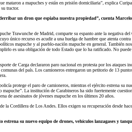
que mataron a mapuches y están en prisión domiciliaria”, explica Curipa
su tractor.
 derribar un dron que espiaba nuestra propiedad”, cuenta Marcel
uche Trawunche de Madrid, comparte su espanto ante la negativa del Go
s cuyo único recurso es acudir a una huelga de hambre que atenta contr
os políticos mapuche y al pueblo-nación mapuche en general. También nos
plirlo es una obligación de todo Estado que lo ha ratificado. No puede 
porte de Carga declararon paro nacional en protesta por los ataques in
 comunas del país. Los camioneros entregaron un petitorio de 13 punto
era.
olicía protege el paro de camioneros, mientras el ejército estrena su n
to mapuche”. La institución de Carabineros ha sido fuertemente cuestio
cena de asesinatos de jóvenes mapuche en los últimos 20 años.
 de la Cordillera de Los Andes. Ellos exigen su recuperación desde hace
cito estrena su nuevo equipo de drones, vehículos lanzagases y ta