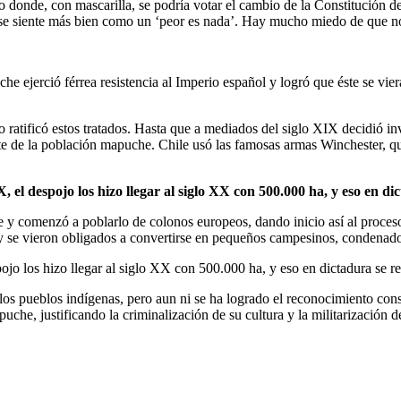
cito donde, con mascarilla, se podría votar el cambio de la Constitución
e, y se siente más bien como un ‘peor es nada’. Hay mucho miedo de que 
he ejerció férrea resistencia al Imperio español y logró que éste se vier
o ratificó estos tratados. Hasta que a mediados del siglo XIX decidió in
nte de la población mapuche. Chile usó las famosas armas Winchester, q
, el despojo los hizo llegar al siglo XX con 500.000 ha, y eso en d
che y comenzó a poblarlo de colonos europeos, dando inicio así al pro
y se vieron obligados a convertirse en pequeños campesinos, condenado
ojo los hizo llegar al siglo XX con 500.000 ha, y eso en dictadura se 
 los pueblos indígenas, pero aun ni se ha logrado el reconocimiento con
he, justificando la criminalización de su cultura y la militarización del