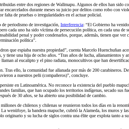
istribuidas entre dos regiones de Wallmapu. Algunos de ellos han sido c
rar encarcelados durante meses su juicio por delitos como robo con viole
r falta de pruebas o irregularidades en el actuar policial.
io de periodismo de investigación,
Interferencia
: “El Gobierno ha venido 
 pero cada uno ha sido víctima de persecución política, en cada una de 
nsabilidad penal y poder condenarlos, porque, además, tienen que ver con
rminación política”.
n dron que espiaba nuestra propiedad”, cuenta Marcelo Huenchuñan acer
s, y tiene una hija de ocho años. “Tras años de lucha, allanamientos y a
llaman al eucalipto y el pino radiata, monocultivos que han desertifica
ción. Tras ello, la comunidad fue allanada por más de 200 carabineros. 
tuvieron a nuestros peñi (compañeros)”, concluye.
 persiste en Latinoamérica. No reconoce la existencia del pueblo mapuch
des familias, que han ocupado los territorios indígenas, secado sus fu
spués de 30 años, se ha abierto una posibilidad de cambio.
llones de chilenos y chilenas se reunieron todos los días en la renomb
. La wenüfoye, la bandera mapuche, cubrió la Alameda, los muros y las v
o originario y su lucha de siglos contra una élite que explota tanto a s