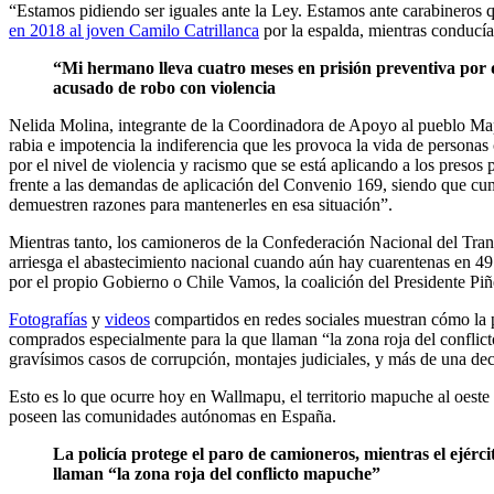
“Estamos pidiendo ser iguales ante la Ley. Estamos ante carabineros 
en 2018 al joven Camilo Catrillanca
por la espalda, mientras conducía 
“Mi hermano lleva cuatro meses en prisión preventiva por
acusado de robo con violencia
Nelida Molina, integrante de la Coordinadora de Apoyo al pueblo Map
rabia e impotencia la indiferencia que les provoca la vida de persona
por el nivel de violencia y racismo que se está aplicando a los pres
frente a las demandas de aplicación del Convenio 169, siendo que cum
demuestren razones para mantenerles en esa situación”.
Mientras tanto, los camioneros de la Confederación Nacional del Trans
arriesga el abastecimiento nacional cuando aún hay cuarentenas en 49
por el propio Gobierno o Chile Vamos, la coalición del Presidente Piñ
Fotografías
y
videos
compartidos en redes sociales muestran cómo la p
comprados especialmente para la que llaman “la zona roja del conflic
gravísimos casos de corrupción, montajes judiciales, y más de una de
Esto es lo que ocurre hoy en Wallmapu, el territorio mapuche al oeste
poseen las comunidades autónomas en España.
La policía protege el paro de camioneros, mientras el ejér
llaman “la zona roja del conflicto mapuche”