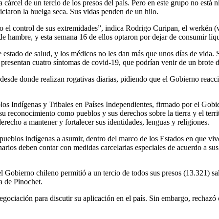
la cárcel de un tercio de los presos del país. Pero en este grupo no está
ciaron la huelga seca. Sus vidas penden de un hilo.
o el control de sus extremidades”, indica Rodrigo Curipan, el werkén 
 de hambre, y esta semana 16 de ellos optaron por dejar de consumir líq
e estado de salud, y los médicos no les dan más que unos días de vida. Se
presentan cuatro síntomas de covid-19, que podrían venir de un brote d
desde donde realizan rogativas diarias, pidiendo que el Gobierno reaccio
os Indígenas y Tribales en Países Independientes, firmado por el Gobi
reconocimiento como pueblos y sus derechos sobre la tierra y el territo
erecho a mantener y fortalecer sus identidades, lenguas y religiones.
pueblos indígenas a asumir, dentro del marco de los Estados en que vive
arios deben contar con medidas carcelarias especiales de acuerdo a sus c
Gobierno chileno permitió a un tercio de todos sus presos (13.321) sali
a de Pinochet.
egociación para discutir su aplicación en el país. Sin embargo, rechazó c