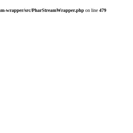
ream-wrapper/src/PharStreamWrapper.php
on line
479