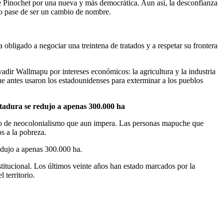
 de Pinochet por una nueva y más democrática. Aun así, la desconfianza
no pase de ser un cambio de nombre.
a obligado a negociar una treintena de tratados y a respetar su frontera
vadir Wallmapu por intereses económicos: la agricultura y la industria
ue antes usaron los estadounidenses para exterminar a los pueblos
ictadura se redujo a apenas 300.000 ha
ceso de neocolonialismo que aun impera. Las personas mapuche que
s a la pobreza.
redujo a apenas 300.000 ha.
stitucional. Los últimos veinte años han estado marcados por la
 territorio.