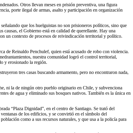
ondenados. Otros llevan meses en prisión preventiva, una figura
ncia, porte ilegal de armas, asalto y participación en organización
señalando que los huelguistas no son prisioneros políticos, sino que
sus causas, el Gobierno está en calidad de querellante. Hay una
 un contexto de procesos de reivindicación territorial y político.
ca de Reinaldo Penchulef, quien está acusado de robo con violencia.
medrantamientos, nuestra comunidad logró el control territorial,
do y erosionado la región.
Destruyeron tres casas buscando armamento, pero no encontraron nada,
e, ni la de ningún otro pueblo originario en Chile, y subvenciona
entes de agua y eliminado sus bosques nativos. También es la única en
rada “Plaza Dignidad”, en el centro de Santiago. Se trató del
entanas de los edificios, y se convirtió en el símbolo del
u población como a sus recursos naturales, y que usa a la policía para