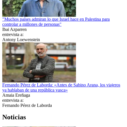
"Muchos países admiran lo que Israel hace en Palestina para
controlar a millones de personas"
Ibai Azparren
entrevista a:
Antony Loewenstein
Fernando Pérez de Laborda: «Antes de Sabino Arana, los viajeros
ya hablaban de una república vasca»
Amaia Ereñaga
entrevista a:
Fernando Pérez de Laborda
Noticias