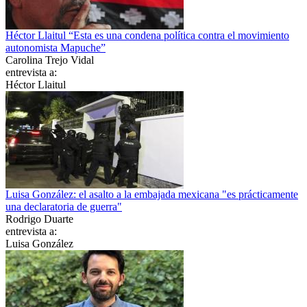
Héctor Llaitul “Esta es una condena política contra el movimiento
autonomista Mapuche”
Carolina Trejo Vidal
entrevista a:
Héctor Llaitul
Luisa González: el asalto a la embajada mexicana "es prácticamente
una declaratoria de guerra"
Rodrigo Duarte
entrevista a:
Luisa González