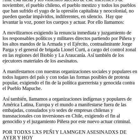
noviembre, el pueblo chileno, el pueblo mestizo y todos los pueblos
que han sufrido el yugo de la opresión capitalista y neocolonial, no
pueden quedar impávidos, indiferentes, en silencio. Hay que
levantar la voz, poner los cuerpos y actuar. Por ello llamamos:
A movilizarnos exigiendo la renuncia inmediata y juzgamiento de
los responsables políticos y militares directos partiendo por Piñera y
los altos mandos de la Armada y el Ejército, contraalmirante Jorge
Parga y el general de brigada Lionel Curti, a cargo del control zonal
en las regiones del Biobío y La Araucanía. Así también de los
ejecutores materiales de los asesinatos.
A manifestarnos con nuestras organizaciones sociales y populares en
todos lugares del país y con todas las formas posibles de protesta
popular, exigiendo el fin de la política guerrerista y genocida contra
el Pueblo Mapuche.
Así también, llamamos a organizaciones indígenas y populares de
América Latina, Europa y el mundo a manifestarse fuera de las
embajadas, consulados y/o sedes de empresas chilenas y
transnacionales con inversiones en Chile, exigiendo el fin al
genocidio y el juzgamiento Piñera por este nuevo actuar criminal.
POR TODXS LXS PEÑI Y LAMNGEN ASESINADXS DE
AYER Y HOY