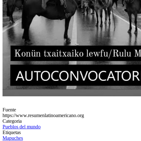
Fuente
https://www.resumenlatinoamericano.org
Categoria
Pueblos del mundo
Etiquetas
Mapuches