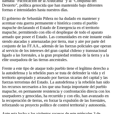
llamada “Pacificación de la Araucanía” y la “Conquista del
Desierto”, política genocida que han mantenido bajo diferentes
formas e intensidades hasta nuestros días.
El gobierno de Sebastián Piñera no ha dudado en mantener y
acentuar esta guerra permanente e histórica contra el pueblo
mapuche declarando el Estado de Emergencia en el territorio
mapuche, permitiendo con ello el despliegue de todo el aparato
armado que posee el Estado. Las comunidades en este instante están
siendo atacadas y amenazadas por tierra, mar y aire por parte del
conjunto de las FF.AA., además de las fuerzas policiales que operan
al servicio de los intereses del gran capital chileno y transnacional
ligado a las forestales, a la gran propiedad rentista de la tierra y a la
elite usurpadora de las tierras ancestrales.
Frente a este tipo de ataque todo pueblo tiene el legítimo derecho a
la autodefensa y la rebelión pues se trata de defender la vida y el
territorio apropiado y arrasado por fuerzas sicarias del capital y las
fuerzas terroristas del Estado. La autodefensa y la rebelión han sido
los recursos necesarios a los que una franja importante del pueblo
mapuche, en permanente resistencia y confrontación directa con los
usurpadores y genocidas, ha recurrido y con ello, han avanzado en
la recuperación de tierras, en forzar la expulsión de las forestales,
reforzando su proyecto político de control territorial y autonomía.
Ante esta lucha y los violentos sucesos de este miércoles 3 de