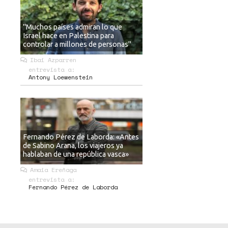
"Muchos países admiran lo que
Israel hace en Palestina para
controlar a millones de personas"
Ibai Azparren
entrevista a:
Antony Loewenstein
Fernando Pérez de Laborda: «Antes
de Sabino Arana, los viajeros ya
hablaban de una república vasca»
Amaia Ereñaga
entrevista a:
Fernando Pérez de Laborda