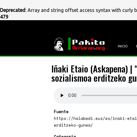
Deprecated
: Array and string offset access syntax with curly 
479
Pasar
al
contenido
principal
INICIO
Iñaki Etaio (Askapena) |
sozialismoa erditzeko gu
Fuente
https://halabedi.eus/es/inaki-etai
erditzeko-gunea/
Categoria