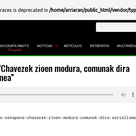
braces is deprecated in
/home/arriaran/public_html/vendor/ty
Buscar
BIOGRAFÍA PAKITO
NOTICIAS
ARTÍCULOS
ENTREVISTA
MULTIMEDI
 “Chavezek zioen modura, comunak dira
nea”
o-askapena-chavezek-zioen-modura-comunak-dira-sozialismo