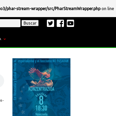
po3/phar-stream-wrapper/src/PharStreamWrapper.php
on line
A
a-