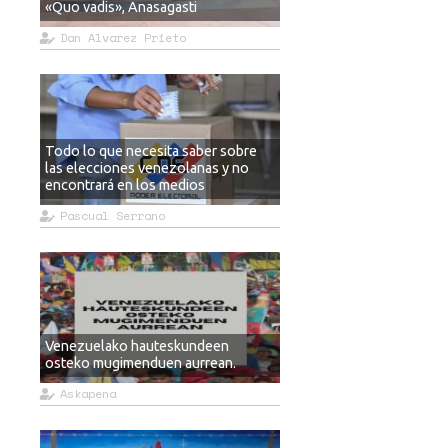
«Quo vadis», Anasagasti
Dan Alvarez Prieto
Todo lo que necesita saber sobre
las elecciones venezolanas y no
encontrará en los medios
Pascual Serrano
Venezuelako hauteskundeen
osteko mugimenduen aurrean.
Askapena