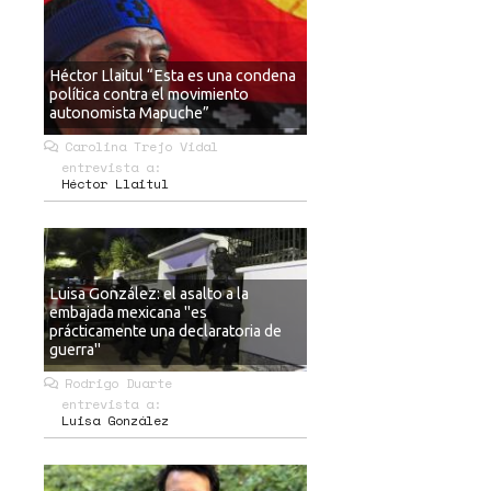
Héctor Llaitul “Esta es una condena
política contra el movimiento
autonomista Mapuche”
Carolina Trejo Vidal
entrevista a:
Héctor Llaitul
Luisa González: el asalto a la
embajada mexicana "es
prácticamente una declaratoria de
guerra"
Rodrigo Duarte
entrevista a:
Luisa González