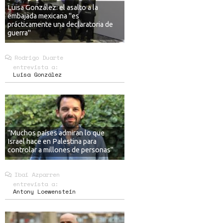
Luisa González: el asalto a la
embajada mexicana "es
prácticamente una declaratoria de
guerra"
Rodrigo Duarte
entrevista a:
Luisa González
"Muchos países admiran lo que
Israel hace en Palestina para
controlar a millones de personas"
Ibai Azparren
entrevista a:
Antony Loewenstein