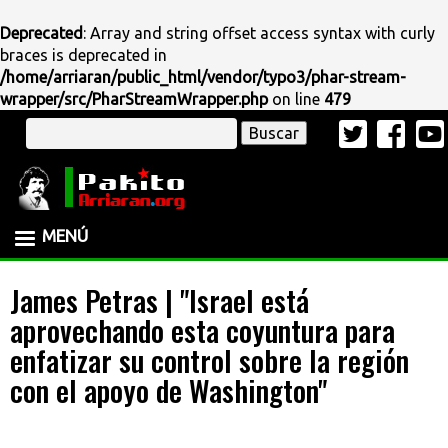
Deprecated
: Array and string offset access syntax with curly
braces is deprecated in
/home/arriaran/public_html/vendor/typo3/phar-stream-
wrapper/src/PharStreamWrapper.php
on line
479
Pasar
Buscar
al
contenido
principal
MENÚ
James Petras | "Israel está
aprovechando esta coyuntura para
enfatizar su control sobre la región
con el apoyo de Washington"