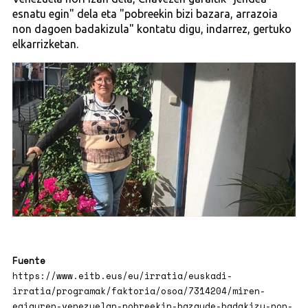
esnatu egin" dela eta "pobreekin bizi bazara, arrazoia
non dagoen badakizula" kontatu digu, indarrez, gertuko
elkarrizketan.
Fuente
https://www.eitb.eus/eu/irratia/euskadi-
irratia/programak/faktoria/osoa/7314204/miren-
egiguren-venezuelan-pobreekin-bazaude-badakizu-non-