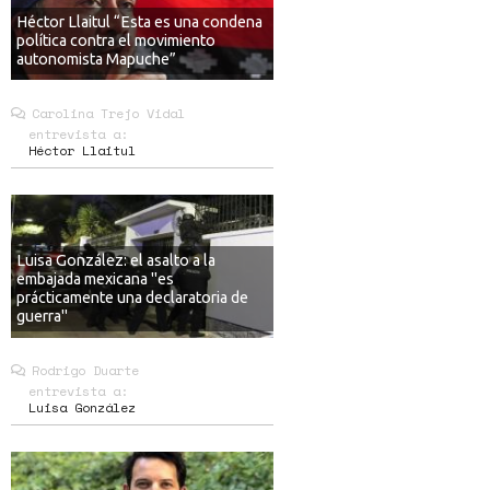
Héctor Llaitul “Esta es una condena
política contra el movimiento
autonomista Mapuche”
Carolina Trejo Vidal
entrevista a:
Héctor Llaitul
Luisa González: el asalto a la
embajada mexicana "es
prácticamente una declaratoria de
guerra"
Rodrigo Duarte
entrevista a:
Luisa González