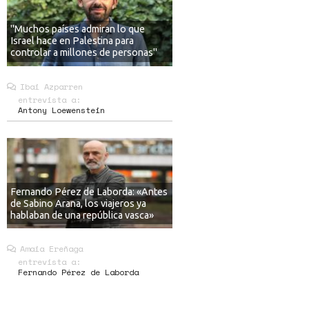
"Muchos países admiran lo que
Israel hace en Palestina para
controlar a millones de personas"
Ibai Azparren
entrevista a:
Antony Loewenstein
Fernando Pérez de Laborda: «Antes
de Sabino Arana, los viajeros ya
hablaban de una república vasca»
Amaia Ereñaga
entrevista a:
Fernando Pérez de Laborda