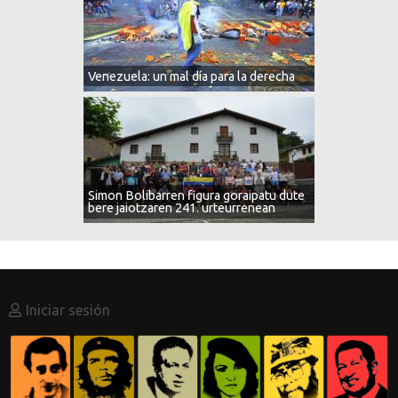
Venezuela: un mal día para la derecha
Simon Bolibarren figura goraipatu dute
bere jaiotzaren 241. urteurrenean
Menú
Iniciar sesión
de
cuenta
de