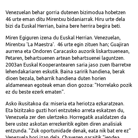
Venezuelan behar gorria dutenen bizimodua hobetzen
46 urte eman ditu Mirentxu bidaniarrak. Hiru urte dela
bizi da Euskal Herrian, baina bere herrira begira beti.
Miren Egiguren izena du Euskal Herrian. Venezuelan,
Mirentxu 'La Maestra'. 46 urte egin zituen han; Guajiran
aurrena eta Ondoren Caracasko auzorik liskartsuenean,
Petaren, behartsuenen artean behartsuenei laguntzen.
2003an Euskal Kooperantearen saria jaso zuen Ibarretxe
lehendakariaren eskutik. Baina saririk handiena, berak
dioen bezala, beharrik handiena duten horien
aldamenean egoteak eman dion gozoa: "Horrelako pozik
ez du beste ezerk ematen".
Asko ikusitakoa da: miseria eta heriotza ezkaratzean.
Eta bizitzako guzti hori entzuteko arreta eskatzen du,
Venezuela zer den ulertzeko. Horregatik asaldatzen da
bere ustez askotan errezkeritik egiten diren analisiak
entzunda. "Zuk oportunidade denak, eata nik bat ere ez"
Venezuela hori izan dela, Chavezen garaitik "jendea