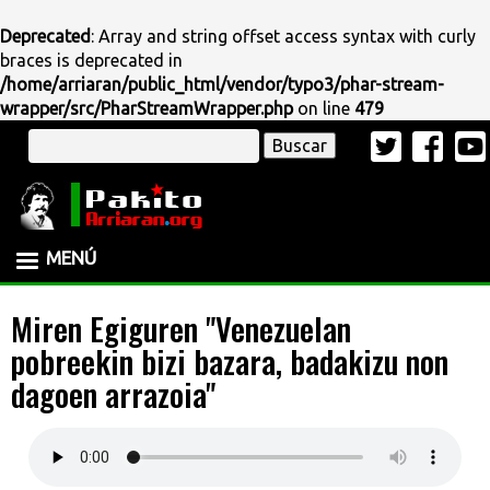
Deprecated
: Array and string offset access syntax with curly
braces is deprecated in
/home/arriaran/public_html/vendor/typo3/phar-stream-
wrapper/src/PharStreamWrapper.php
on line
479
Pasar
Buscar
al
contenido
principal
MENÚ
Miren Egiguren "Venezuelan
pobreekin bizi bazara, badakizu non
dagoen arrazoia"