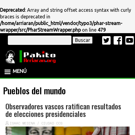
Deprecated
: Array and string offset access syntax with curly
braces is deprecated in
/home/arriaran/public_html/vendor/typo3/phar-stream-
wrapper/src/PharStreamWrapper.php
on line
479
Pasar
Buscar
al
contenido
principal
MENÚ
Pueblos del mundo
Observadores vascos ratifican resultados
de elecciones presidenciales
ISAAC MEDINA / CIUDAD CCS