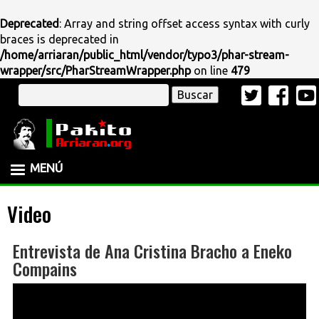
Deprecated
: Array and string offset access syntax with curly
braces is deprecated in
/home/arriaran/public_html/vendor/typo3/phar-stream-
wrapper/src/PharStreamWrapper.php
on line
479
Pasar
Buscar
al
contenido
principal
MENÚ
Video
Entrevista de Ana Cristina Bracho a Eneko
Compains