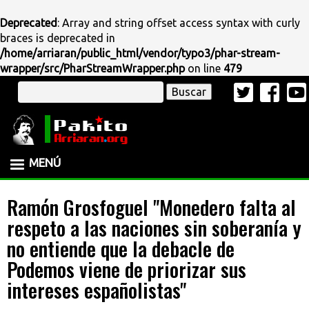
Deprecated
: Array and string offset access syntax with curly
braces is deprecated in
/home/arriaran/public_html/vendor/typo3/phar-stream-
wrapper/src/PharStreamWrapper.php
on line
479
Pasar
Buscar
al
contenido
principal
MENÚ
Ramón Grosfoguel "Monedero falta al
respeto a las naciones sin soberanía y
no entiende que la debacle de
Podemos viene de priorizar sus
intereses españolistas"