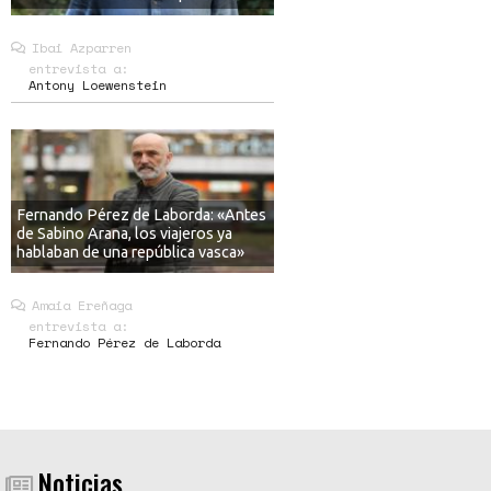
Ibai Azparren
entrevista a:
Antony Loewenstein
Fernando Pérez de Laborda: «Antes
de Sabino Arana, los viajeros ya
hablaban de una república vasca»
Amaia Ereñaga
entrevista a:
Fernando Pérez de Laborda
Noticias