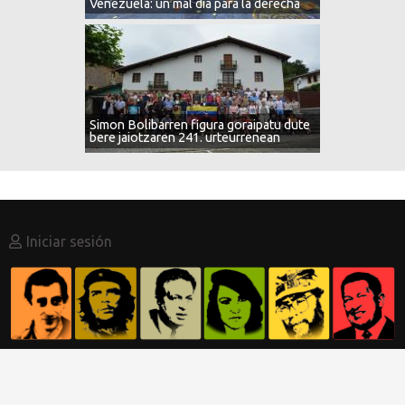
Venezuela: un mal día para la derecha
Simon Bolibarren figura goraipatu dute
bere jaiotzaren 241. urteurrenean
Menú
Iniciar sesión
de
cuenta
de
usuario