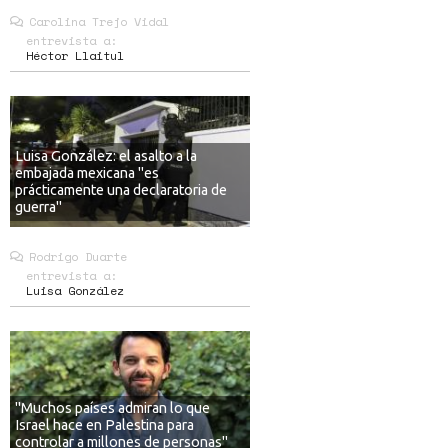
Carolina Trejo Vidal
entrevista a:
Héctor Llaitul
Luisa González: el asalto a la
embajada mexicana "es
prácticamente una declaratoria de
guerra"
Rodrigo Duarte
entrevista a:
Luisa González
"Muchos países admiran lo que
Israel hace en Palestina para
controlar a millones de personas"