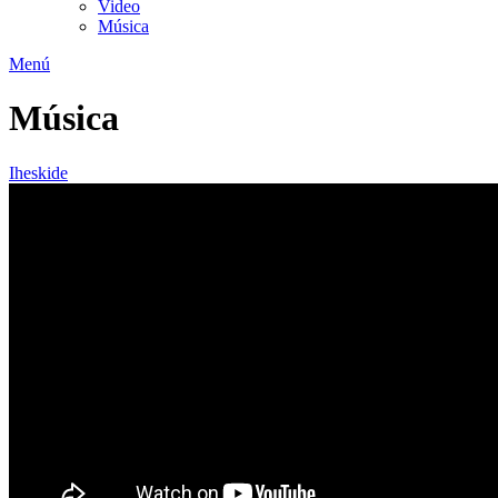
Video
Música
Menú
Música
Iheskide