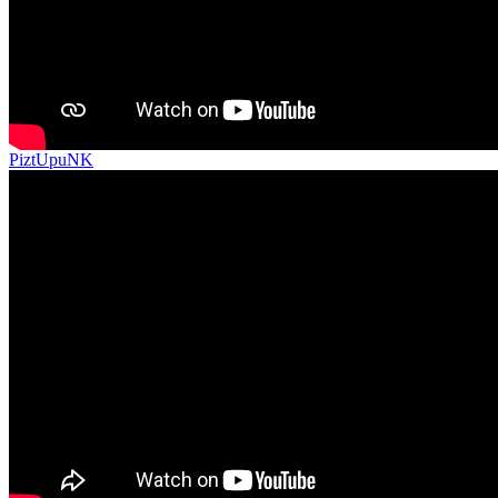
PiztUpuNK