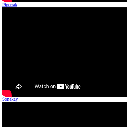
Piperrak
Sonakay