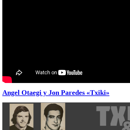
Angel Otaegi y Jon Paredes «Txiki»