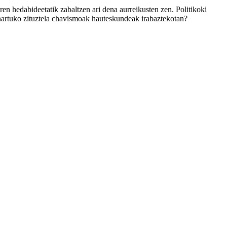
n hedabideetatik zabaltzen ari dena aurreikusten zen. Politikoki
onartuko zituztela chavismoak hauteskundeak irabaztekotan?