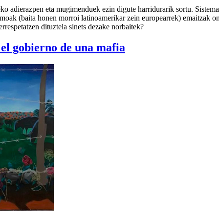
 adierazpen eta mugimenduek ezin digute harridurarik sortu. Sistemare
ismoak (baita honen morroi latinoamerikar zein europearrek) emaitzak 
rrespetatzen dituztela sinets dezake norbaitek?
 el gobierno de una mafia