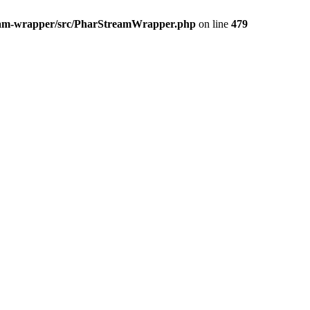
ream-wrapper/src/PharStreamWrapper.php
on line
479