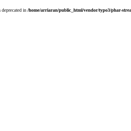
is deprecated in
/home/arriaran/public_html/vendor/typo3/phar-st