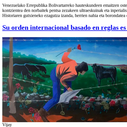
Venezuelako Errepublika Bolivartarreko hauteskundeen emaitzen osteko
kontzientea den norbaitek pentsa zezakeen ultraeskuinak eta inperial
Historiaren gutxieneko ezagutza izanda, herrien nahia eta borondatea e
Su orden internacional basado en reglas es
Vijay