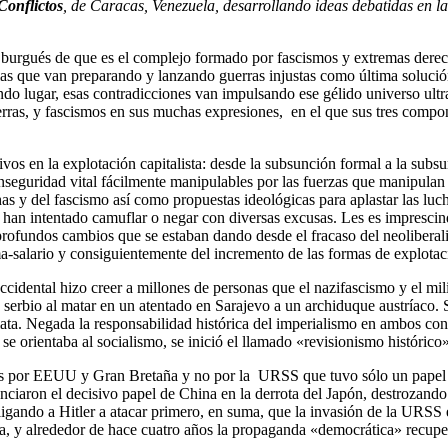
Conflictos
, de Caracas, Venezuela, desarrollando ideas debatidas en 
o burgués de que es el complejo formado por fascismos y extremas derecha
 las que van preparando y lanzando guerras injustas como última solución 
ndo lugar, esas contradicciones van impulsando ese gélido universo ultr
 guerras, y fascismos en sus muchas expresiones, en el que sus tres compo
os en la explotación capitalista: desde la subsunción formal a la subsu
de inseguridad vital fácilmente manipulables por las fuerzas que manipula
s y del fascismo así como propuestas ideológicas para aplastar las lucha
han intentado camuflar o negar con diversas excusas. Les es imprescind
rofundos cambios que se estaban dando desde el fracaso del neoliberali
ma-salario y consiguientemente del incremento de las formas de explota
cidental hizo creer a millones de personas que el nazifascismo y el mi
serbio al matar en un atentado en Sarajevo a un archiduque austríaco. 
a. Negada la responsabilidad histórica del imperialismo en ambos confl
se orientaba al socialismo, se inició el llamado «revisionismo histórico
dos por EEUU y Gran Bretaña y no por la URSS que tuvo sólo un papel s
nciaron el decisivo papel de China en la derrota del Japón, destrozando
ando a Hitler a atacar primero, en suma, que la invasión de la URSS 
tica, y alrededor de hace cuatro años la propaganda «democrática» recup