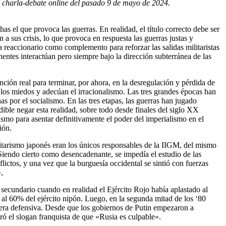
la charla-debate online del pasado 9 de mayo de 2024.
s el que provoca las guerras. En realidad, el título correcto debe ser
a sus crisis, lo que provoca en respuesta las guerras justas y
a reaccionario como complemento para reforzar las salidas militaristas
nentes interactúan pero siempre bajo la dirección subterránea de las
nción real para terminar, por ahora, en la desregulación y pérdida de
n los miedos y adecúan el irracionalismo. Las tres grandes épocas han
s por el socialismo. En las tres etapas, las guerras han jugado
ible negar esta realidad, sobre todo desde finales del siglo XX
smo para asentar definitivamente el poder del imperialismo en el
ción.
litarismo japonés eran los únicos responsables de la IIGM, del mismo
Siendo cierto como desencadenante, se impedía el estudio de las
ictos, y una vez que la burguesía occidental se sintió con fuerzas
»,
ecundario cuando en realidad el Ejército Rojo había aplastado al
 al 60% del ejército nipón. Luego, en la segunda mitad de los ‘80
era defensiva. Desde que los gobiernos de Putin empezaron a
eró el slogan franquista de que «Rusia es culpable».