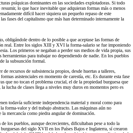
ructuras psíquicas dominantes en las sociedades explotadoras. Si todo
e resumir, lo que hace inevitable que adquieran formas más o menos
emadamente difícil hacer siquiera un pequeño repaso de este
 las fases del capitalismo que más han determinado internamente la
jo, obligándole dentro de lo posible a que aceptase las formas de
 real. Entre los siglos XIII y XVI la forma-salario se fue imponiendo
lesia. Los primeros se negaban a perder sus medios de vida propia, sus
us herramientas para trabajar no dependiendo de nadie. En los pueblos
s de la subsunción formal.
r de recursos de subsistencia propios, desde huertas a talleres,
ormas asistenciales en momento de carestía, etc. Es durante esta fase
vas que no tocan el problema crucial, el de la propiedad burguesa que
 la lucha de clases llega a niveles muy duros en momentos pero es
ienen todavía suficiente independencia material y moral como para
la forma-valor y del trabajo abstracto. Las máquinas aún no
o de la mercancía como piedra angular de dominación.
 de los pueblos, aunque decrecientes, dificultaban pese a todo la
burguesas del siglo XVII en los Países Bajos e Inglaterra, sí crearon