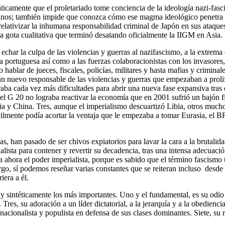
ticamente que el proletariado tome conciencia de la ideología nazi-fas
ganos; también impide que conozca cómo ese magma ideológico penetra en
 relativizar la inhumana responsabilidad criminal de Japón en sus ataq
a gota cualitativa que terminó desatando oficialmente la IIGM en Asia.
char la culpa de las violencias y guerras al nazifascismo, a la extrema
a portuguesa así como a las fuerzas colaboracionistas con los invasores, 
o hablar de jueces, fiscales, policías, militares y hasta mafias y criminal
un nuevo responsable de las violencias y guerras que empezaban a proli
ba cada vez más dificultades para abrir una nueva fase expansiva tras e
el G 20 no lograba reactivar la economía que en 2001 sufrió un bajón f
ia y China. Tres, aunque el imperialismo descuartizó Libia, otros muchos
lmente podía acortar la ventaja que le empezaba a tomar Eurasia, el BR
, han pasado de ser chivos expiatorios para lavar la cara a la brutalida
alista para contener y revertir su decadencia, tras una intensa adecuac
ta ahora el poder imperialista, porque es sabido que el término fascis
go, sí podemos reseñar varias constantes que se reiteran incluso desde 
iera a él.
 sintéticamente los más importantes. Uno y el fundamental, es su odio 
es, su adoración a un líder dictatorial, a la jerarquía y a la obedienci
acionalista y populista en defensa de sus clases dominantes. Siete, su r