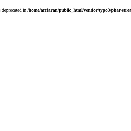
is deprecated in
/home/arriaran/public_html/vendor/typo3/phar-st