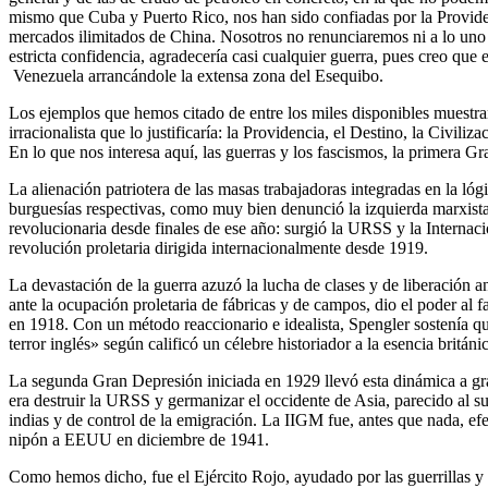
mismo que Cuba y Puerto Rico, nos han sido confiadas por la Providen
mercados ilimitados de China. Nosotros no renunciaremos ni a lo uno 
estricta confidencia, agradecería casi cualquier guerra, pues creo que
Venezuela arrancándole la extensa zona del Esequibo.
Los ejemplos que hemos citado de entre los miles disponibles muestran
irracionalista que lo justificaría: la Providencia, el Destino, la Civi
En lo que nos interesa aquí, las guerras y los fascismos, la primera 
La alienación patriotera de las masas trabajadoras integradas en la lóg
burguesías respectivas, como muy bien denunció la izquierda marxista
revolucionaria desde finales de ese año: surgió la URSS y la Internaci
revolución proletaria dirigida internacionalmente desde 1919.
La devastación de la guerra azuzó la lucha de clases y de liberación an
ante la ocupación proletaria de fábricas y de campos, dio el poder al
en 1918. Con un método reaccionario e idealista, Spengler sostenía qu
terror inglés» según calificó un célebre historiador a la esencia británi
La segunda Gran Depresión iniciada en 1929 llevó esta dinámica a gr
era destruir la URSS y germanizar el occidente de Asia, parecido al s
indias y de control de la emigración. La IIGM fue, antes que nada, efe
nipón a EEUU en diciembre de 1941.
Como hemos dicho, fue el Ejército Rojo, ayudado por las guerrillas y