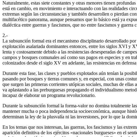
Naturalmente, estas siete constantes y otras menores tienen profundas r
está en cambio, en movimiento e interactuando con las realidades ci
extremas según las circunstancias y también desarrollen o pierdan co
multifacético panorama, aunque pensamos que lo básico está ya expuest
dialéctica entre guerras y fascismos, que no entre fascismos y guerra
2.-
La subsunción formal era el mecanismo disciplinario desarrollado por e
explotación asalariada dominantes entonces, entre los siglos XVI y X
lenta y costosamente debido a las resistencias desesperadas de campes
campos y bosques comunales así como sus pagos en especies y en trabaj
colonizados desde el siglo XV en adelante, las resistencias en defensa
Durante esta fase, las clases y pueblos explotados aún tenían la posibil
pasando por bosques y tierras comunes y, en especial, con unas costum
que surgen las primeras corrientes utópicas sociales, muchas de ellas 
va aplastando a las preburguesas propagando el individualismo metodo
incapaz de elaborar un programa revolucionario.
Durante la subsunción formal la forma-valor no domina totalmente las 
mantener mucha o poca independencia socioeconómica, aunque histórica
determinan la ley de la plusvalía ni las inversiones, por lo que la d
En los temas que nos interesan, las guerras, los fascismos y las extre
aparición definitiva de los ejércitos «nacionales burgueses» en el sen