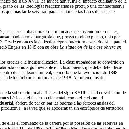
les del siglo XVIII les faltaba aún sufrir el impacto cualitativo de la
 el plano de las ideologías reaccionarias se produjo una contraofensiva
 que más tarde servirían para asentar ciertas bases de las siete
és, las clases trabajadoras son arrancadas de sus entornos sociales,
 causan pánico en la burguesía que, grosso modo expuesto, opta por
2. Desde entonces la dialéctica represión/reforma será decisiva para el
ofreció Engels en 1845 con su obra
La situación de la clase obrera en
or gracias a la industrialización. La clase trabajadora se convirtió en
 asalariada como algo inevitable e incluso bueno, que debe defenderse
 dentro de la subsunción real, de modo que la revolución de 1848
ncias de los freikorps protonazis de 1918. Acordémonos del
de la subsunción real a finales del siglo XVIII hasta la revolución de
tes básicos del fascismo elemental, como el racismo, el
trial, abriera de par en par las puertas a las feroces ansias del
roductiva, a la vez que se apoderaban sin escrúpulos de territorios
e ellas el comienzo de la carrera por la posesión de las reservas en
nte de los EEUU de 1897-1901, William Mac-Kinley: «Las Filipinas, lo