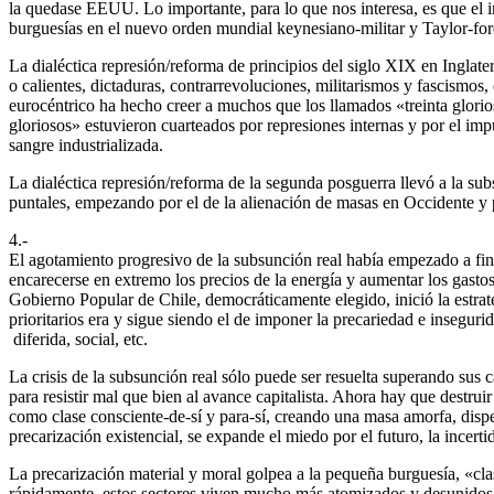
la quedase EEUU. Lo importante, para lo que nos interesa, es que el i
burguesías en el nuevo orden mundial keynesiano-militar y Taylor-ford
La dialéctica represión/reforma de principios del siglo XIX en Inglate
o calientes, dictaduras, contrarrevoluciones, militarismos y fascismos,
eurocéntrico ha hecho creer a muchos que los llamados «treinta glorio
gloriosos» estuvieron cuarteados por represiones internas y por el imp
sangre industrializada.
La dialéctica represión/reforma de la segunda posguerra llevó a la s
puntales, empezando por el de la alienación de masas en Occidente y p
4.-
El agotamiento progresivo de la subsunción real había empezado a final
encarecerse en extremo los precios de la energía y aumentar los gasto
Gobierno Popular de Chile, democráticamente elegido, inició la estrat
prioritarios era y sigue siendo el de imponer la precariedad e inseguri
diferida, social, etc.
La crisis de la subsunción real sólo puede ser resuelta superando sus
para resistir mal que bien al avance capitalista. Ahora hay que destrui
como clase consciente-de-sí y para-sí, creando una masa amorfa, dispe
precarización existencial, se expande el miedo por el futuro, la incert
La precarización material y moral golpea a la pequeña burguesía, «cla
rápidamente, estos sectores viven mucho más atomizados y desunidos p