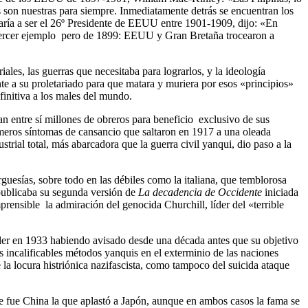
 son nuestras para siempre. Inmediatamente detrás se encuentran los
aría a ser el 26º Presidente de EEUU entre 1901-1909, dijo: «En
 un tercer ejemplo pero de 1899: EEUU y Gran Bretaña trocearon a
les, las guerras que necesitaba para lograrlos, y la ideología
ente a su proletariado para que matara y muriera por esos «principios»
finitiva a los males del mundo.
ran entre sí millones de obreros para beneficio exclusivo de sus
imeros síntomas de cansancio que saltaron en 1917 a una oleada
rial total, más abarcadora que la guerra civil yanqui, dio paso a la
rguesías, sobre todo en las débiles como la italiana, que temblorosa
 publicaba su segunda versión de
La decadencia de Occidente
iniciada
rensible la admiración del genocida Churchill, líder del «terrible
der en 1933 habiendo avisado desde una década antes que su objetivo
 incalificables métodos yanquis en el exterminio de las naciones
 la locura histriónica nazifascista, como tampoco del suicida ataque
ue fue China la que aplastó a Japón, aunque en ambos casos la fama se