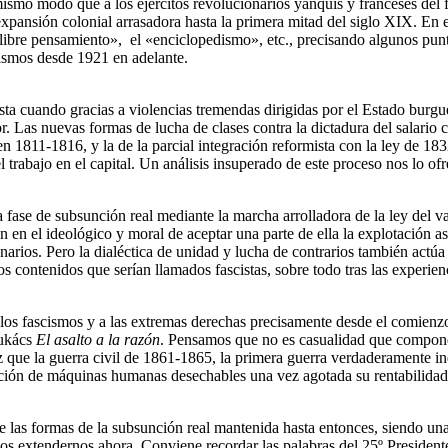
mo modo que a los ejércitos revolucionarios yanquis y franceses del fina
la expansión colonial arrasadora hasta la primera mitad del siglo XIX. En
libre pensamiento», el «enciclopedismo», etc., precisando algunos puntos
scismos desde 1921 en adelante.
lista cuando gracias a violencias tremendas dirigidas por el Estado burgu
r. Las nuevas formas de lucha de clases contra la dictadura del salario
en 1811-1816, y la de la parcial integración reformista con la ley de 183
l trabajo en el capital. Un análisis insuperado de este proceso nos lo 
 fase de subsunción real mediante la marcha arrolladora de la ley del val
ién en el ideológico y moral de aceptar una parte de ella la explotación
arios. Pero la dialéctica de unidad y lucha de contrarios también actúa
 contenidos que serían llamados fascistas, sobre todo tras las experie
los fascismos y a las extremas derechas precisamente desde el comienzo 
Lukács
El asalto a la razón
. Pensamos que no es casualidad que componen
que la guerra civil de 1861-1865, la primera guerra verdaderamente indus
ción de máquinas humanas desechables una vez agotada su rentabilidad p
as formas de la subsunción real mantenida hasta entonces, siendo una d
emos extendernos ahora. Conviene recordar las palabras del 25º Preside