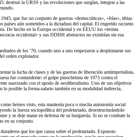
: destruir la URSS y las revoluciones que surgían, integrar a las
l mundo.
e 1945, que fue un conjunto de guerras «democráticas», «frías», tibias
os países aún sometidos a la dictadura del capital. El engreído racismo
tira. De hecho en la Europa occidental y en EEUU los «treinta
emocracia occidental» y sus DDHH abstractos no existirían sin esa
a mediados de los ’70, cuando uno a uno empezaron a desplomarse sus
 del orden explotador.
tar la lucha de clases y de las guerras de liberación antiimperialista,
uesa fue contundente: el golpe pinochetista de 1973 contra el
mente suavizado con el apodo de neoliberalismo. Uno de sus objetivos
en lo posible la forma-salario también en su modalidad indirecta,
ue, como hemos visto, esta mantenía poca o mucha autonomía social
uyendo la fuerza sociopolítica del proletariado, desestructurándolo
sine y se deje matar en defensa de su burguesía. Si no se combate la
smo en su conjunto.
y duraderos que los que causa sobre el proletariado. Expuesto
tanto en el mercado como en la producción, por lo que necesitan