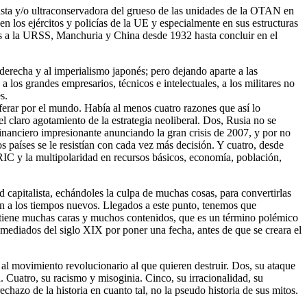
cista y/o ultraconservadora del grueso de las unidades de la OTAN en
 los ejércitos y policías de la UE y especialmente en sus estructuras
ues a la URSS, Manchuria y China desde 1932 hasta concluir en el
 derecha y al imperialismo japonés; pero dejando aparte a las
a los grandes empresarios, técnicos e intelectuales, a los militares no
es.
ferar por el mundo. Había al menos cuatro razones que así lo
l claro agotamiento de la estrategia neoliberal. Dos, Rusia no se
inanciero impresionante anunciando la gran crisis de 2007, y por no
 países se le resistían con cada vez más decisión. Y cuatro, desde
IC y la multipolaridad en recursos básicos, economía, población,
d capitalista, echándoles la culpa de muchas cosas, para convertirlas
ión a los tiempos nuevos. Llegados a este punto, tenemos que
mo tiene muchas caras y muchos contenidos, que es un término polémico
mediados del siglo XIX por poner una fecha, antes de que se creara el
al movimiento revolucionario al que quieren destruir. Dos, su ataque
a. Cuatro, su racismo y misoginia. Cinco, su irracionalidad, su
echazo de la historia en cuanto tal, no la pseudo historia de sus mitos.