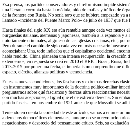
Esa prensa, los partidos conservadores y el reformismo impide sistemá
una Ucrania corrupta hasta la médula, nido de mafias y tráfico de ór
de la frontera con Rusia. No sería raro que se hubiera empezado ya a
llamado «incidente del Puente Marco Polo» de julio de 1937 que fue l
Hasta finales del siglo XX era aún rentable aunque cada vez menos el e
burguesías italianas, alemanas y japonesas, también a la española y a l
notoriamente criminales, al grueso de las iglesias cristianas, etc., por n
Pero durante el cambio de siglo cada vez era más necesario buscarse 
aconsejaban: Una, todo indicaba que el capitalismo occidental encontra
había rendido, China planeaba una intensa recuperación, la creación d
extendernos, en respuesta se creó en 2010 el BRIC: Brasil, Rusia, Ind
2013-2015 por poner una fecha, el imperialismo comprendió que difíci
espacio, ejército, alianzas políticas y tecnociencia.
En estas nuevas condiciones, los fascismos y extremas derechas clásicas
en instrumentos muy importantes de la doctrina político-militar imperi
preguntarnos sobre qué fascismos y fuerzas ultra reaccionarias necesi
con muchas acepciones, al igual que el de extrema derecha. Sin embar
partido fascista en noviembre de 1921 antes de que Mussolini se adhir
Teniendo en cuenta la cortedad de este artículo, vamos a enumerar muy
a derechos democráticos elementales, aunque no sean revolucionarios. Tr
negacionismo y desprecio del pensamiento crítico. Seis, su exaltación n