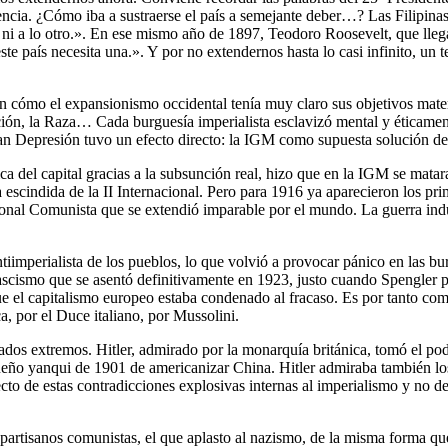
cia. ¿Cómo iba a sustraerse el país a semejante deber…? Las Filipinas
ni a lo otro.». En ese mismo año de 1897, Teodoro Roosevelt, que lleg
 este país necesita una.». Y por no extendernos hasta lo casi infinito,
 cómo el expansionismo occidental tenía muy claro sus objetivos materia
lización, la Raza… Cada burguesía imperialista esclavizó mental y éticam
Gran Depresión tuvo un efecto directo: la IGM como supuesta solución de
ica del capital gracias a la subsunción real, hizo que en la IGM se mata
 escindida de la II Internacional. Pero para 1916 ya aparecieron los pr
onal Comunista que se extendió imparable por el mundo. La guerra indust
tiimperialista de los pueblos, lo que volvió a provocar pánico en las bu
 fascismo que se asentó definitivamente en 1923, justo cuando Spengler
e el capitalismo europeo estaba condenado al fracaso. Es por tanto comp
ca, por el Duce italiano, por Mussolini.
ados extremos. Hitler, admirado por la monarquía británica, tomó el po
ueño yanqui de 1901 de americanizar China. Hitler admiraba también los
cto de estas contradicciones explosivas internas al imperialismo y no de
 partisanos comunistas, el que aplasto al nazismo, de la misma forma q