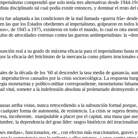
mperialismo comprendió que solo tenía tres alternativas desde 1944-1945
ista disciplinado tal cual podía existir entonces, y dominar el resto de
rra fue adaptada a las condiciones de la mal llamada «guerra fría» desd
 en las que los Estados obedientes al imperialismo, golpearon en todos l
sos», de 1945 a 1975, existieron en todo el mundo, lo cual es otra men
ulso de atrocidades externas contra las guerras antiimperialistas: la «d
ubsunción real a su grado de máxima eficacia para el imperialismo hast
or la eficacia del fetichismo de la mercancía como pilares irracionales
es de la década de los ’60 al descender la tasa media de ganancia, aumen
s improductivos causados por la crisis socioecológica. La respuesta burg
egia monetarista y político-militar correspondiente, monetarismo falsa
dad vital, someter a la indefensión absoluta al proletariado destruyendo 
 causas arriba vistas, nunca retrocediendo a la subsunción formal porq
r cualquier forma de autonomía, de resistencia. La crisis se supera destr
rsa, incoherente, manipulable a placer por el capital, una masa que ase
idumbre, la dependencia del gran líder: rasgos históricos del irracionali
ses medias», funcionarios, etc., con efectos más reaccionarios, graves 
or la competencia que le enfrenta a ellos mismos, a unos contra otros 