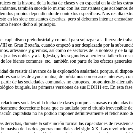
aíces en la historia de la lucha de clases y en especial en la de las est
rcundantes, también sucede lo mismo con las constantes que acabamos d
ntenidos propios dependiendo de contextos específicos. Nos resulta extr
o en las siete constantes descritas, pero sí debemos intentar encuadrar
 como hemos dicho al principio.
l capitalismo preindustrial y colonial para sojuzgar a la fuerza de traba
VIII en Gran Bretaña, cuando empezó a ser desplazada por la subsunción
inos, artesanos y gremios, así como de sectores de la nobleza y de la Ig
o a los nobles y a la Iglesia, y los segundos a perder su tallercito o s
 de los bienes comunes, etc., también son parte de los efectos generale
idad de resistir al avance de la explotación asalariada porque, al dispone
bres sociales de ayuda mutua, de préstamos con escasos intereses, con f
a partir de las sociedades comunales no europeas, proponiendo alternati
lógico burgués, las primeras versiones de sus DDHH etc. En esta fase,
relaciones sociales ni la lucha de clases porque las masas explotadas t
mente decreciente hasta que es anulada por el triunfo irreversible de 
ominación capitalista no ha podido imponer definitivamente el fetichism
mas derechas, durante la subsunción formal las capacidades de resistencia
tido masivo de las dos guerras mundiales del siglo XX. Las revoluciones 