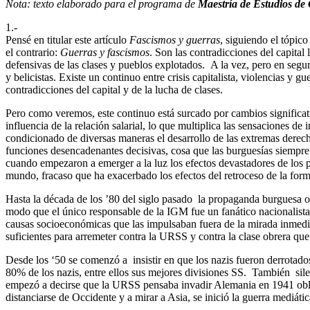
Nota: texto elaborado para el programa de
Maestría de Estudios de 
1.-
Pensé en titular este artículo
Fascismos y guerras
, siguiendo el tópic
el contrario:
Guerras y fascismos
. Son las contradicciones del capital
defensivas de las clases y pueblos explotados. A la vez, pero en segu
y belicistas. Existe un continuo entre crisis capitalista, violencias y
contradicciones del capital y de la lucha de clases.
Pero como veremos, este continuo está surcado por cambios significativ
influencia de la relación salarial, lo que multiplica las sensaciones 
condicionado de diversas maneras el desarrollo de las extremas derecha
funciones desencadenantes decisivas, cosa que las burguesías siempre 
cuando empezaron a emerger a la luz los efectos devastadores de los p
mundo, fracaso que ha exacerbado los efectos del retroceso de la for
Hasta la década de los ’80 del siglo pasado la propaganda burguesa oc
modo que el único responsable de la IGM fue un fanático nacionalista 
causas socioeconómicas que las impulsaban fuera de la mirada inmediat
suficientes para arremeter contra la URSS y contra la clase obrera que 
Desde los ‘50 se comenzó a insistir en que los nazis fueron derrota
80% de los nazis, entre ellos sus mejores divisiones SS. También sile
empezó a decirse que la URSS pensaba invadir Alemania en 1941 oblig
distanciarse de Occidente y a mirar a Asia, se inició la guerra mediá