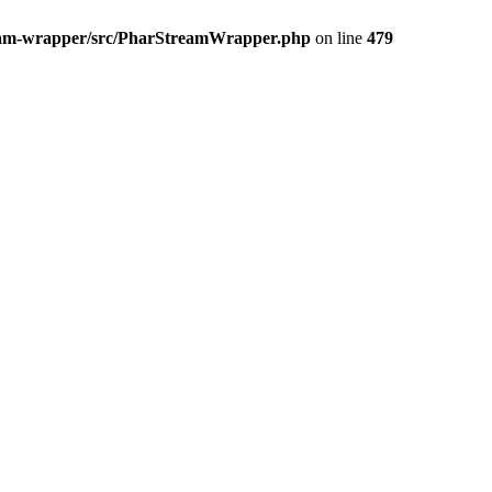
ream-wrapper/src/PharStreamWrapper.php
on line
479