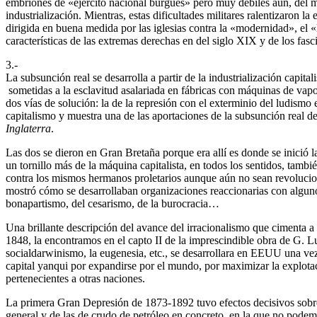
embriones de «ejército nacional burgués» pero muy débiles aún, del mis
industrialización. Mientras, estas dificultades militares ralentizaron 
dirigida en buena medida por las iglesias contra la «modernidad», el «
características de las extremas derechas en del siglo XIX y de los fa
3.-
La subsunción real se desarrolla a partir de la industrialización capita
sometidas a la esclavitud asalariada en fábricas con máquinas de vapo
dos vías de solución: la de la represión con el exterminio del ludismo 
capitalismo y muestra una de las aportaciones de la subsunción real de
Inglaterra
.
Las dos se dieron en Gran Bretaña porque era allí es donde se inició la
un tornillo más de la máquina capitalista, en todos los sentidos, tamb
contra los mismos hermanos proletarios aunque aún no sean revolucion
mostró cómo se desarrollaban organizaciones reaccionarias con algunos
bonapartismo, del cesarismo, de la burocracia…
Una brillante descripción del avance del irracionalismo que cimenta a 
1848, la encontramos en el capto II de la imprescindible obra de G. 
socialdarwinismo, la eugenesia, etc., se desarrollara en EEUU una vez 
capital yanqui por expandirse por el mundo, por maximizar la explota
pertenecientes a otras naciones.
La primera Gran Depresión de 1873-1892 tuvo efectos decisivos sobre l
general y de las de crudo de petróleo en concreto, en la que no pod