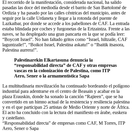
El recorrido de la manifestación, considerada nacional, ha salido
pasadas las doce del mediodía desde el barrio de San Bartolomé de
Ordizia y ha pasado por las calles céntricas del municipio, antes de
seguir por la calle Urdaneta y llegar a la rotonda del puente de
Lazkaibar, por donde se accede a los pabellones de CAF. La entrada
estaba blindada por coches y furgonetas de la Ertzaintza. Frente a las
naves, se ha desplegado una gran pancarta en la que se podía leer:
“Boycott Israel”. No han faltado gritos como “Israel, hiltzaile, CAF
laguntzaile!”, “Boikot Israel, Palestina askatu!” o “Ibaitik itsasora,
Palestina aurrera!”.
Palestinarekin Elkartasuna denuncia la
“responsabilidad directa” de CAF y otras empresas
vascas en la colonización de Palestina, como ITP
Aero, Sener o la armamentística Sapa
La multitudinaria movilización ha continuado bordeando el polígono
industrial para adentrarse en el centro de Beasain y acabar en la
plaza Erauskin, donde ha sonado la canción “Rajieen”, que se ha
convertido en un himno actual de la resistencia y resiliencia palestina
y en el que participan 25 artistas de Medio Oriente y norte de África.
El acto ha concluido con la lectura del manifiesto en árabe, euskera
y castellano.
“Responsabilidad directa” de empresas como CAF, M Torres, ITP
Aero, Sener o Sapa