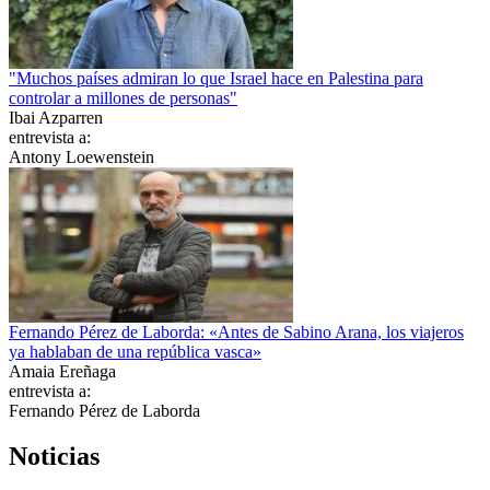
"Muchos países admiran lo que Israel hace en Palestina para
controlar a millones de personas"
Ibai Azparren
entrevista a:
Antony Loewenstein
Fernando Pérez de Laborda: «Antes de Sabino Arana, los viajeros
ya hablaban de una república vasca»
Amaia Ereñaga
entrevista a:
Fernando Pérez de Laborda
Noticias