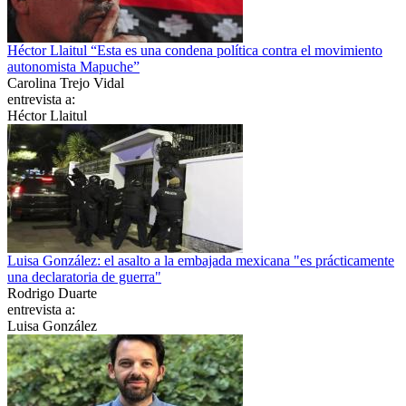
Héctor Llaitul “Esta es una condena política contra el movimiento
autonomista Mapuche”
Carolina Trejo Vidal
entrevista a:
Héctor Llaitul
Luisa González: el asalto a la embajada mexicana "es prácticamente
una declaratoria de guerra"
Rodrigo Duarte
entrevista a:
Luisa González