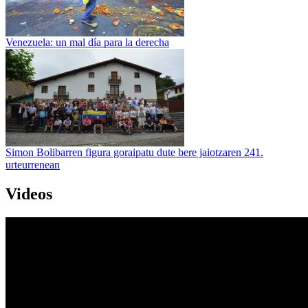
Venezuela: un mal día para la derecha
Simon Bolibarren figura goraipatu dute bere jaiotzaren 241.
urteurrenean
Videos