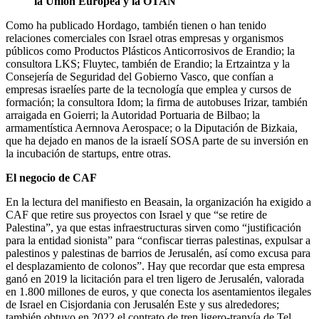
la Unión Europea y la OTAN"
Como ha publicado Hordago, también tienen o han tenido
relaciones comerciales con Israel otras empresas y organismos
públicos como Productos Plásticos Anticorrosivos de Erandio; la
consultora LKS; Fluytec, también de Erandio; la Ertzaintza y la
Consejería de Seguridad del Gobierno Vasco, que confían a
empresas israelíes parte de la tecnología que emplea y cursos de
formación; la consultora Idom; la firma de autobuses Irizar, también
arraigada en Goierri; la Autoridad Portuaria de Bilbao; la
armamentística Aernnova Aerospace; o la Diputación de Bizkaia,
que ha dejado en manos de la israelí SOSA parte de su inversión en
la incubación de startups, entre otras.
El negocio de CAF
En la lectura del manifiesto en Beasain, la organización ha exigido a
CAF que retire sus proyectos con Israel y que “se retire de
Palestina”, ya que estas infraestructuras sirven como “justificación
para la entidad sionista” para “confiscar tierras palestinas, expulsar a
palestinos y palestinas de barrios de Jerusalén, así como excusa para
el desplazamiento de colonos”. Hay que recordar que esta empresa
ganó en 2019 la licitación para el tren ligero de Jerusalén, valorada
en 1.800 millones de euros, y que conecta los asentamientos ilegales
de Israel en Cisjordania con Jerusalén Este y sus alrededores;
también obtuvo en 2022 el contrato de tren ligero-tranvía de Tel