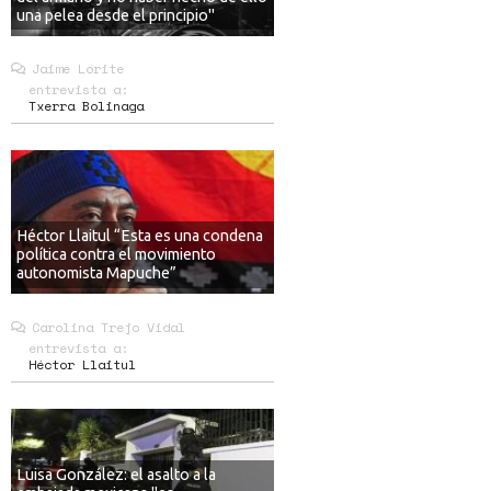
una pelea desde el principio"
Jaime Lorite
entrevista a:
Txerra Bolinaga
Héctor Llaitul “Esta es una condena
política contra el movimiento
autonomista Mapuche”
Carolina Trejo Vidal
entrevista a:
Héctor Llaitul
Luisa González: el asalto a la