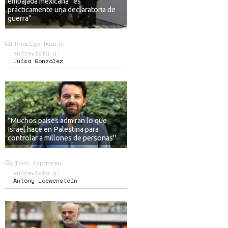
embajada mexicana "es
prácticamente una declaratoria de
guerra"
Rodrigo Duarte
entrevista a:
Luisa González
"Muchos países admiran lo que
Israel hace en Palestina para
controlar a millones de personas"
Ibai Azparren
entrevista a:
Antony Loewenstein