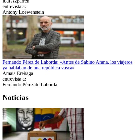
Ibai Azparren
entrevista a:
Antony Loewenstein
Fernando Pérez de Laborda: «Antes de Sabino Arana, los viajeros
ya hablaban de una república vasca»
Amaia Ereñaga
entrevista a:
Fernando Pérez de Laborda
Noticias