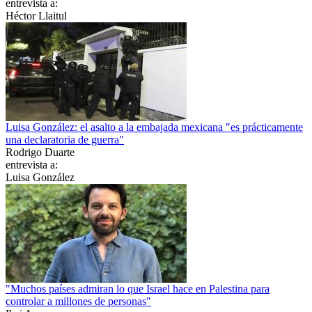
entrevista a:
Héctor Llaitul
Luisa González: el asalto a la embajada mexicana "es prácticamente
una declaratoria de guerra"
Rodrigo Duarte
entrevista a:
Luisa González
"Muchos países admiran lo que Israel hace en Palestina para
controlar a millones de personas"