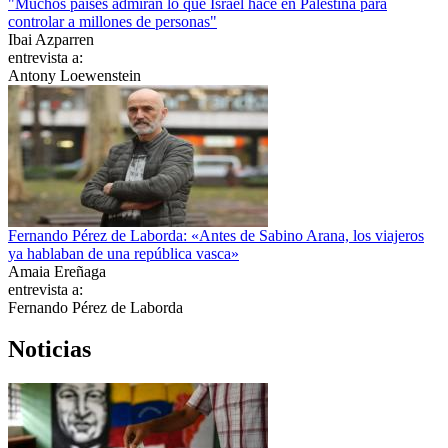
"Muchos países admiran lo que Israel hace en Palestina para
controlar a millones de personas"
Ibai Azparren
entrevista a:
Antony Loewenstein
Fernando Pérez de Laborda: «Antes de Sabino Arana, los viajeros
ya hablaban de una república vasca»
Amaia Ereñaga
entrevista a:
Fernando Pérez de Laborda
Noticias