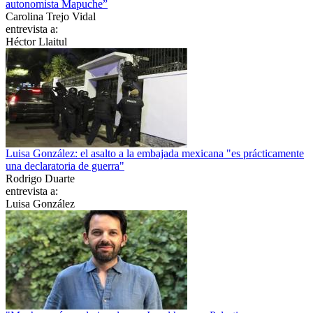
autonomista Mapuche”
Carolina Trejo Vidal
entrevista a:
Héctor Llaitul
Luisa González: el asalto a la embajada mexicana "es prácticamente
una declaratoria de guerra"
Rodrigo Duarte
entrevista a:
Luisa González