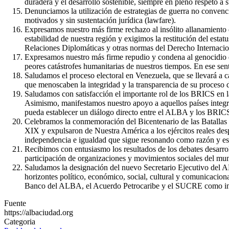
duradera y el desarrollo sostenible, siempre en pleno respeto a
Denunciamos la utilización de estrategias de guerra no convenci
motivados y sin sustentación jurídica (lawfare).
Expresamos nuestro más firme rechazo al insólito allanamiento 
estabilidad de nuestra región y exigimos la restitución del est
Relaciones Diplomáticas y otras normas del Derecho Internacio
Expresamos nuestro más firme repudio y condena al genocidio q
peores catástrofes humanitarias de nuestros tiempos. En ese se
Saludamos el proceso electoral en Venezuela, que se llevará a ca
que menoscaben la integridad y la transparencia de su proceso 
Saludamos con satisfacción el importante rol de los BRICS en la
Asimismo, manifestamos nuestro apoyo a aquellos países integ
pueda establecer un diálogo directo entre el ALBA y los BRICS
Celebramos la conmemoración del Bicentenario de las Batallas d
XIX y expulsaron de Nuestra América a los ejércitos reales des
independencia e igualdad que sigue resonando como razón y ese
Recibimos con entusiasmo los resultados de los debates desarrol
participación de organizaciones y movimientos sociales del mu
Saludamos la designación del nuevo Secretario Ejecutivo del A
horizontes político, económico, social, cultural y comunicacion
Banco del ALBA, el Acuerdo Petrocaribe y el SUCRE como in
Fuente
https://albaciudad.org
Categoria