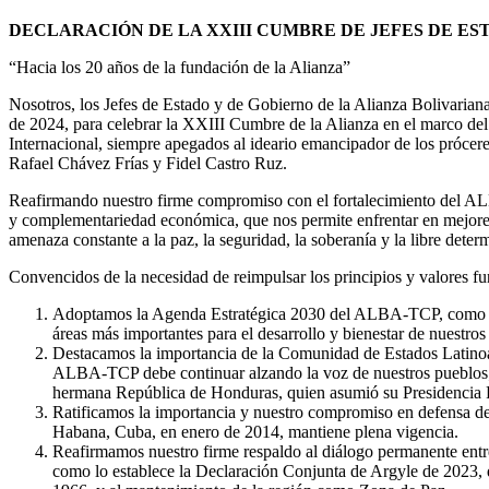
DECLARACIÓN DE LA XXIII CUMBRE DE JEFES DE ES
“Hacia los 20 años de la fundación de la Alianza”
Nosotros, los Jefes de Estado y de Gobierno de la Alianza Bolivaria
de 2024, para celebrar la XXIII Cumbre de la Alianza en el marco del
Internacional, siempre apegados al ideario emancipador de los prócere
Rafael Chávez Frías y Fidel Castro Ruz.
Reafirmando nuestro firme compromiso con el fortalecimiento del ALBA
y complementariedad económica, que nos permite enfrentar en mejores c
amenaza constante a la paz, la seguridad, la soberanía y la libre deter
Convencidos de la necesidad de reimpulsar los principios y valores f
Adoptamos la Agenda Estratégica 2030 del ALBA-TCP, como guía 
áreas más importantes para el desarrollo y bienestar de nuestros
Destacamos la importancia de la Comunidad de Estados Latinoa
ALBA-TCP debe continuar alzando la voz de nuestros pueblos; en
hermana República de Honduras, quien asumió su Presidencia 
Ratificamos la importancia y nuestro compromiso en defensa d
Habana, Cuba, en enero de 2014, mantiene plena vigencia.
Reafirmamos nuestro firme respaldo al diálogo permanente entre
como lo establece la Declaración Conjunta de Argyle de 2023, 