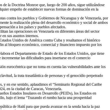
os de la Doctrina Monroe que, luego de 200 años, sigue utilizándose
ualquier empeño de establecer nuevas formas de dominación en la
uestas contra los pueblos y Gobiernos de Nicaragua y de Venezuela, por
mente la realización plena del desarrollo económico y social de ambos
pensación a los países y pueblos afectados.
litan las operaciones en Venezuela en diferentes áreas del sector
r en sus asuntos internos.
 Estados Unidos de América contra Cuba y resaltamos el histórico
in al bloqueo económico, comercial y financiero impuesto por los
 elabora el Departamento de Estado de los Estados Unidos, que tiene
 incrementar las dificultades para insertarse en el comercio
sión eurocéntrica que no toma en cuenta las vulnerabilidades ante los
avitud, la trata trasatlántica de personas y el genocidio perpetrado
es, y en ese sentido, aplaudimos el “Seminario Regional del Caribe
024, en la ciudad de Caracas, Venezuela.
equeños Estados Insulares en Desarrollo (PEIDs), los Estados en
ollo, bajo el lema “Trazando el rumbo hacia una prosperidad
ública de Haití para que pueda avanzar en la senda hacia la paz