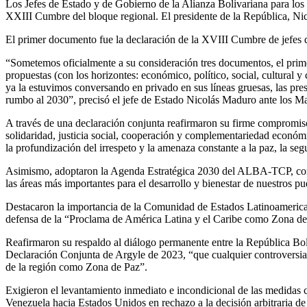
Los Jefes de Estado y de Gobierno de la Alianza Bolivariana para lo
XXIII Cumbre del bloque regional. El presidente de la República, Nic
El primer documento fue la declaración de la XVIII Cumbre de jefe
“Sometemos oficialmente a su consideración tres documentos, el pri
propuestas (con los horizontes: económico, político, social, cultur
ya la estuvimos conversando en privado en sus líneas gruesas, las pre
rumbo al 2030”, precisó el jefe de Estado Nicolás Maduro ante los Ma
A través de una declaración conjunta reafirmaron su firme compromis
solidaridad, justicia social, cooperación y complementariedad económi
la profundización del irrespeto y la amenaza constante a la paz, la seg
Asimismo, adoptaron la Agenda Estratégica 2030 del ALBA-TCP, como g
las áreas más importantes para el desarrollo y bienestar de nuestros pu
Destacaron la importancia de la Comunidad de Estados Latinoameric
defensa de la “Proclama de América Latina y el Caribe como Zona de
Reafirmaron su respaldo al diálogo permanente entre la República Boli
Declaración Conjunta de Argyle de 2023, “que cualquier controversia
de la región como Zona de Paz”.
Exigieron el levantamiento inmediato e incondicional de las medidas 
Venezuela hacia Estados Unidos en rechazo a la decisión arbitraria de r