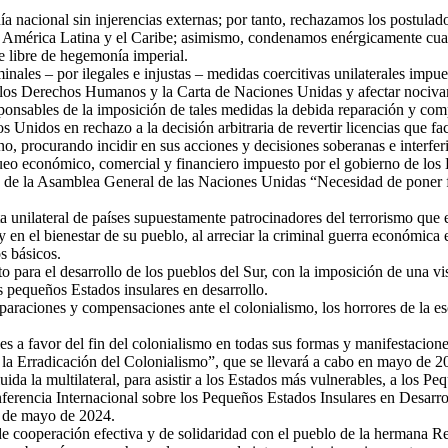
 nacional sin injerencias externas; por tanto, rechazamos los postulad
s en América Latina y el Caribe; asimismo, condenamos enérgicamente c
e libre de hegemonía imperial.
inales – por ilegales e injustas – medidas coercitivas unilaterales imp
 de los Derechos Humanos y la Carta de Naciones Unidas y afectar nociva
ponsables de la imposición de tales medidas la debida reparación y com
nidos en rechazo a la decisión arbitraria de revertir licencias que faci
o, procurando incidir en sus acciones y decisiones soberanas e interferi
ueo económico, comercial y financiero impuesto por el gobierno de los
n de la Asamblea General de las Naciones Unidas “Necesidad de poner f
ta unilateral de países supuestamente patrocinadores del terrorismo que
 en el bienestar de su pueblo, al arreciar la criminal guerra económica e
s básicos.
 para el desarrollo de los pueblos del Sur, con la imposición de una vi
s pequeños Estados insulares en desarrollo.
raciones y compensaciones ante el colonialismo, los horrores de la escl
s a favor del fin del colonialismo en todas sus formas y manifestacion
la Erradicación del Colonialismo”, que se llevará a cabo en mayo de 2
ida la multilateral, para asistir a los Estados más vulnerables, a los P
onferencia Internacional sobre los Pequeños Estados Insulares en Desarr
30 de mayo de 2024.
 cooperación efectiva y de solidaridad con el pueblo de la hermana Rep