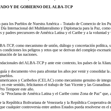
TADO Y DE GOBIERNO DEL ALBA-TCP
na para los Pueblos de Nuestra América – Tratado de Comercio de los 
 Día Internacional del Multilateralismo y Diplomacia para la Paz, como
s y padres precursores de América Latina y el Caribe y a la voluntad y
-TCP, como mecanismo de unión, diálogo y concertación política, suste
ondiciones los peligros y retos que se derivan del complejo escenario 
minación de las naciones.
undacionales del ALBA-TCP y ante este contexto, los países de la Alian
y documento vivo para afrontar los años por venir y consolidar la Ali
 pueblos.
mericanos y Caribeños (CELAC) como mecanismo genuino de integración 
 este sentido, felicitamos el trabajo de San Vicente y las Granadinas
Pro Tempore este año.
e la “Proclama de América Latina y el Caribe como Zona de Paz” que,
 la República Bolivariana de Venezuela y la República Cooperativa de G
que cualquier controversia entre ambos Estados pueda resolverse en el 