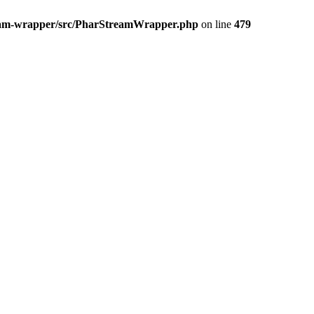
ream-wrapper/src/PharStreamWrapper.php
on line
479