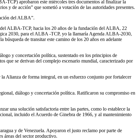
A-TCP) aprobaron este miércoles tres documentos al finalizar la
ios y de acción” que sometió a votación de las autoridades presentes.
dación del ALBA”.
o del ALBA-TCP, hacia los 20 años de la fundación del ALBA, 22
tratégica 2030, para el ALBA -TCP, yo la llamaría Agenda ALBA-2030,
la búsqueda de transitar este camino de los 20 años en adelante
go y concertación política, sustentado en los principios de
tos que se derivan del complejo escenario mundial, caracterizado por
 Alianza de forma integral, en un esfuerzo conjunto por fortalecer
nal, diálogo y concertación política. Ratificaron su compromiso en
r una solución satisfactoria entre las partes, como lo establece la
cional, incluido el Acuerdo de Ginebra de 1966, y al mantenimiento
caragua y de Venezuela. Apoyaron el justo reclamo por parte de
es áreas del sector productivo.