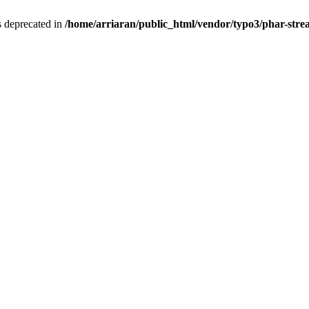
is deprecated in
/home/arriaran/public_html/vendor/typo3/phar-st