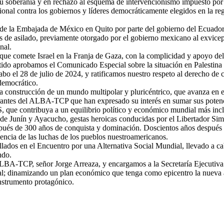
 su soberanía y en rechazo al esquema de intervencionismo impuesto por 
onal contra los gobiernos y líderes democráticamente elegidos en la regi
de la Embajada de México en Quito por parte del gobierno del Ecuador, 
atus de asilado, previamente otorgado por el gobierno mexicano al exvic
nal.
ue comete Israel en la Franja de Gaza, con la complicidad y apoyo del
ntido aprobamos el Comunicado Especial sobre la situación en Palestina
bo el 28 de julio de 2024, y ratificamos nuestro respeto al derecho de c
democrático.
 construcción de un mundo multipolar y pluricéntrico, que avanza en el 
rantes del ALBA-TCP que han expresado su interés en sumar sus potenc
, que contribuya a un equilibrio político y económico mundial más incl
e Junín y Ayacucho, gestas heroicas conducidas por el Libertador Simón
pués de 300 años de conquista y dominación. Doscientos años después re
ncia de las luchas de los pueblos nuestroamericanos.
lados en el Encuentro por una Alternativa Social Mundial, llevado a ca
ndo.
LBA-TCP, señor Jorge Arreaza, y encargamos a la Secretaría Ejecutiva 
al; dinamizando un plan económico que tenga como epicentro la nueva arq
strumento protagónico.