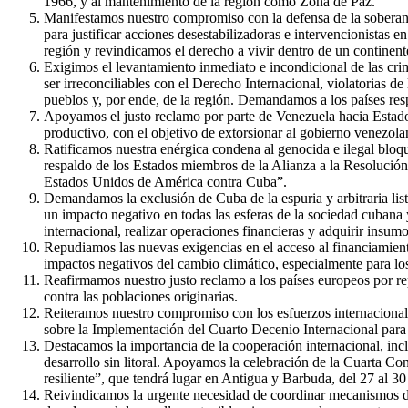
1966, y al mantenimiento de la región como Zona de Paz.
Manifestamos nuestro compromiso con la defensa de la soberanía
para justificar acciones desestabilizadoras e intervencionista
región y revindicamos el derecho a vivir dentro de un continent
Exigimos el levantamiento inmediato e incondicional de las crim
ser irreconciliables con el Derecho Internacional, violatorias
pueblos y, por ende, de la región. Demandamos a los países res
Apoyamos el justo reclamo por parte de Venezuela hacia Estados U
productivo, con el objetivo de extorsionar al gobierno venezolan
Ratificamos nuestra enérgica condena al genocida e ilegal bloq
respaldo de los Estados miembros de la Alianza a la Resolució
Estados Unidos de América contra Cuba”.
Demandamos la exclusión de Cuba de la espuria y arbitraria lis
un impacto negativo en todas las esferas de la sociedad cubana y
internacional, realizar operaciones financieras y adquirir insumo
Repudiamos las nuevas exigencias en el acceso al financiamiento
impactos negativos del cambio climático, especialmente para lo
Reafirmamos nuestro justo reclamo a los países europeos por repa
contra las poblaciones originarias.
Reiteramos nuestro compromiso con los esfuerzos internacionale
sobre la Implementación del Cuarto Decenio Internacional para 
Destacamos la importancia de la cooperación internacional, inclu
desarrollo sin litoral. Apoyamos la celebración de la Cuarta C
resiliente”, que tendrá lugar en Antigua y Barbuda, del 27 al 
Reivindicamos la urgente necesidad de coordinar mecanismos de