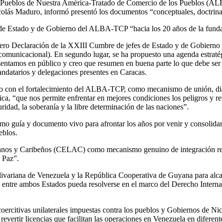
s Pueblos de Nuestra América-Tratado de Comercio de los Pueblos (ALB
olás Maduro, informó presentó los documentos “conceptuales, doctrinar
s de Estado y de Gobierno del ALBA-TCP “hacia los 20 años de la fun
mero Declaración de la XXIII Cumbre de jefes de Estado y de Gobiern
al y comunicacional). En segundo lugar, se ha propuesto una agenda es
sentamos en público y creo que resumen en buena parte lo que debe ser 
ndatarios y delegaciones presentes en Caracas.
o con el fortalecimiento del ALBA-TCP, como mecanismo de unión, diálo
ca, “que nos permite enfrentar en mejores condiciones los peligros y re
uridad, la soberanía y la libre determinación de las naciones”.
uía y documento vivo para afrontar los años por venir y consolidar la
eblos.
anos y Caribeños (CELAC) como mecanismo genuino de integración regio
 Paz”.
variana de Venezuela y la República Cooperativa de Guyana para alcanza
 entre ambos Estados pueda resolverse en el marco del Derecho Interna
coercitivas unilaterales impuestas contra los pueblos y Gobiernos de Ni
evertir licencias que facilitan las operaciones en Venezuela en diferent